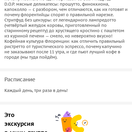
D.O.P. мясные деликатесы: прошутто, финоккиона,
капоколло — с разбором, чем отличаются, как их готовят и
почему флорентийцы спорят о правильной нарезке.
Стритфуд без цензуры: от легендарного лампредотто
(четвёртый желудок коровы, приготовленный по
старинному рецепту) до хрустящего кростино с паштетом
из куриной печени — смело, но невероятно вкусно!
Кофейная культура Флоренции: как отличить правильный
ристретто от туристического эспрессо, почему капучино
не заказывают после 11 утра, и где пьют лучший кофе в
городе (мы туда пойдём).
Расписание
Каждый день, три раза в день!
Это
экскурсия