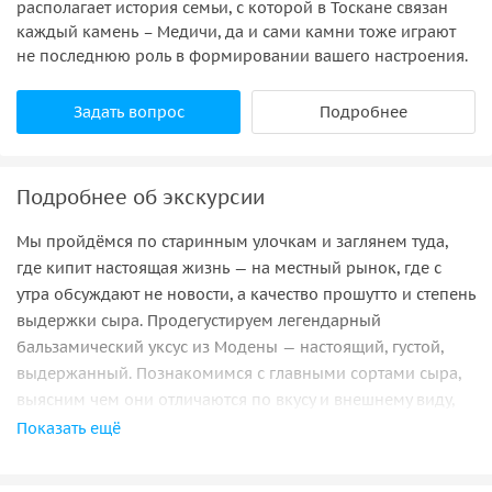
располагает история семьи, с которой в Тоскане связан
каждый камень – Медичи, да и сами камни тоже играют
не последнюю роль в формировании вашего настроения.
Задать вопрос
Подробнее
Подробнее об экскурсии
Мы пройдёмся по старинным улочкам и заглянем туда,
где кипит настоящая жизнь — на местный рынок, где с
утра обсуждают не новости, а качество прошутто и степень
выдержки сыра. Продегустируем легендарный
бальзамический уксус из Модены — настоящий, густой,
выдержанный. Познакомимся с главными сортами сыра,
выясним чем они отличаются по вкусу и внешнему виду,
начнем понимать какие вкусы нравятся тосканцам. Вы
Показать ещё
попробуете 3–4 вида — от свежего до выдержанного.
Отведаем продукты с трюфелем. Расскажу, почему