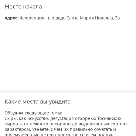
трюфель в Тоскане — это культ и как не купить подделку.
Место начала
Вы научитесь дегустировать оливковое масло, определять
Адрес:
Флоренция, площадь Санта Мария Новелла, 36
горчинку и свежесть и понимать как они влияют на блюдо
в целом. После этого вы никогда больше не купите плохое
масло. Освоите азы винной дегустации — запах, цвет, вкус
— и сможете блеснуть на следующем ужине. А еще —
хрустящие кантуччи, обмакнутые в сладкое вино.
Маленький ритуал, который тосканцы берегут уже сотни
лет. Завершится наша экскурсия, как и положено,
десертом. Флорентийским десертом.
Какие места вы увидите
Обсудим следующие темы:
Сыры, как искусство: дегустация отборных тосканских
сыров — от нежного пекорино до выдержанных сортов с
характером. Узнаете, с чем их правильно сочетать и
почему местные не едят пармезан со всем подряд.