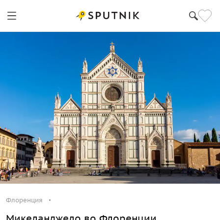
Флоренция
Микеланджело во Флоренции.