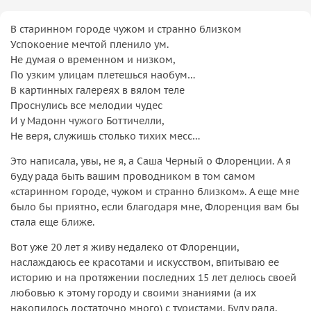
В старинном городе чужом и странно близком
Успокоение мечтой пленило ум.
Не думая о временном и низком,
По узким улицам плетешься наобум…
В картинных галереях в вялом теле
Проснулись все мелодии чудес
И у Мадонн чужого Боттичелли,
Не веря, служишь столько тихих месс…
Это написала, увы, не я, а Саша Черный о Флоренции. А я
буду рада быть вашим проводником в том самом
«старинном городе, чужом и странно близком». А еще мне
было бы приятно, если благодаря мне, Флоренция вам бы
стала еще ближе.
Вот уже 20 лет я живу недалеко от Флоренции,
наслаждаюсь ее красотами и искусством, впитываю ее
историю и на протяжении последних 15 лет делюсь своей
любовью к этому городу и своими знаниями (а их
накопилось достаточно много) с туристами. Буду рада,