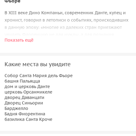
Фьоре
В XIII веке Дино Компаньи, современник Данте, купец и
хронист, говорил в летописи о событиях, происходивших
в данную эпоху: «многие из далеких стран приезжают
увидеть Флоренцию не для нужды, а для познания
Показать ещё
искусств, ремёсел, жемчужной красоты и оформления
города». Мы же отправимся исследовать красоту
Флоренции и первым делом осмотрим одно из самых
Какие места вы увидите
узнаваемых зданий города — собор Санта Мария дель
Фьоре. Этот роскошный флорентийский собор отличается
Собор Санта Мария дель Фьоре
от всех других зданий города своей архитектурой и
башня Пальяцца
возвышается над Флоренцией, благодаря огромному
дом и церковь Данте
церковь Орсанмикеле
каменному куполу. Мы побываем внутри грандиозной
дворец Даванцати
церкви, а затем отправимся в средневековый квартал
Дворец Синьории
Данте, где сохранилась атмосфера прошлых веков. Здесь
Барджелло
Бадия Фиорентина
мы увидим старинный дом в котором жил сам поэт, а
базилика Санта Кроче
также осмотрим средневековую церковь, в которую
ходила его семья.