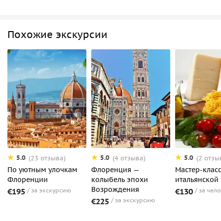
Похожие экскурсии
5.0
5.0
5.0
(23 отзыва)
(4 отзыва)
(2 отзы
По уютным улочкам
Флоренция —
Мастер-клас
Флоренции
колыбель эпохи
итальянской
Возрождения
€195
за экскурсию
€130
за чел
€225
за экскурсию