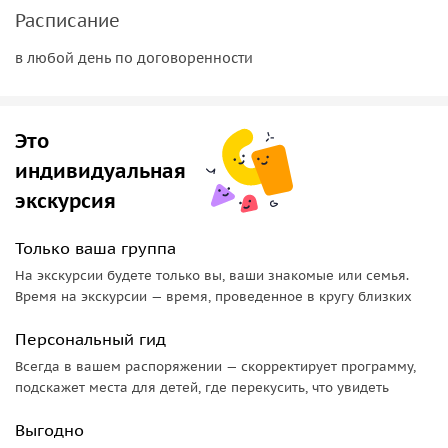
Средневековые храмы и роскошные дворцы
Расписание
Флоренции
в любой день по договоренности
Флоренция в XIII веке развивается и тут начинают
основываются корпорации ремёсел с их колоссальным
влиянием на городское управление, а также чувствуется
Это
нарастание распрей между семьями за политическое
индивидуальная
господство в городе. Мы осмотрим значимые здания того
экскурсия
времени — Дворец Даванцати и Дворец Синьории.
Исследуем необычную средневековую церковь
Только ваша группа
Орсанмикеле, а также увидим самый большой
францисканским храм в мире — базилику Санта Кроче.
На экскурсии будете только вы, ваши знакомые или семья.
Время на экскурсии — время, проведенное в кругу близких
Внутри храма находится усыпальница таких великих
итальянцев, как Никколо Макиавелли,
Микеланджело
Персональный гид
Буонарроти и Галилео Галилей. Наконец, увидим здание
Всегда в вашем распоряжении — скорректирует программу,
национального музея Барджелло и старинное
подскажет места для детей, где перекусить, что увидеть
Флорентийское аббатство, которое заложили
бенедиктинцы в конце X века.
Выгодно