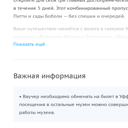
Откройте для себя три главных достопримечате
в течение 5 дней. Этот комбинированный пропус
Питти и сады Боболи — без спешки и очередей.
Ваше путешествие начнётся с визита в галерею 
шедевры: «Рождение Венеры» Боттичелли, «Мед
Показать ещё
Леонардо да Винчи и других мастеров. После это
посетить оставшиеся локации.
Палаццо Питти впечатлит не только своей архите
Караваджо в Галерее Палатина. А прогулка по с
Важная информация
роскоши — так жили Медичи, могущественные п
Дополнительно вы сможете увидеть снаружи зна
• Ваучер необходимо обменять на билет в Уф
соединяющую Уффици с дворцом Питти.
посещения в остальные музеи можно совершит
работы музеев.