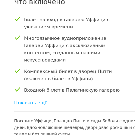
Что включено
Билет на вход в галерею Уффици с
указанием времени
Многоязычное аудиоприложение
Галереи Уффици с эксклюзивным
контентом, созданным нашими
искусствоведами
Комплексный билет в дворец Питти
(включен в билет в Уффици)
Входной билет в Палатинскую галерею
(включен в билет в Уффици)
Показать ещё
Входной билет в Галерею современного
искусства (включен в билет в Уффици)
Посетите Уффици, Палаццо Питти и сады Боболи с одни
Входной билет в Музей костюма и моды
дней. Вдохновляющие шедевры, дворцовая роскошь и 
темпе и без лишней суеты.
(включен в билет в Уффици)