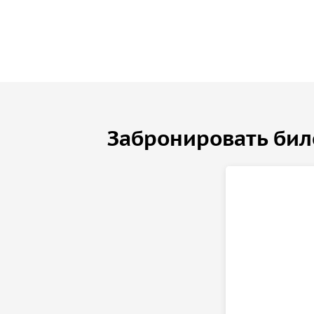
Многоязычная электронная книга «Сады
Боболи»
Забронировать бил