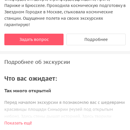
Париже и Брюсселе. Проходила космическую подготовку в
Звездном Городке в Москве, стыковала космические
станции. Ощущение полета на своих экскурсиях
гарантирую!
Задать вопрос
Подробнее
Подробнее об экскурсии
Что вас ожидает:
Так много открытий
Перед началом экскурсии я познакомлю вас с шедеврами
красавицы площади Синьории (музей под открытым
небом). Здесь стены дышат историей. Здесь творили
Показать ещё
Великие Микеланджело и Леонардо да Винчи. История в