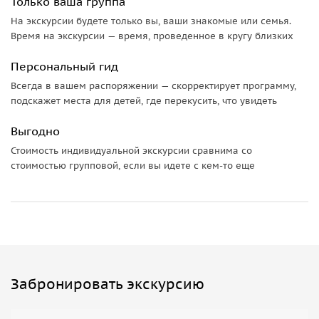
Только ваша группа
Кабинет Франческо I, залы Козимо Старшего, Лоренцо
На экскурсии будете только вы, ваши знакомые или семья.
Великолепного, Льва десятого, Капелла Элеоноры
Время на экскурсии — время, проведенное в кругу близких
Толедской, Зал Лилий, Приоров, Сабин, Эстера и Пенелопы
покажет Вам мощь и масштаб Флоренции и семьи
Персональный гид
Медичи. Также заслуживают внимания Зал Стихий, в
Всегда в вашем распоряжении — скорректирует программу,
котором изображены 4 силы, рождающие жизнь на
подскажет места для детей, где перекусить, что увидеть
Земле: огонь, вода, ветер и земля. И зал Географических
Карт. 53 карты с самым большим глобусом , по которым
Выгодно
мы определим широту познаний флорентийцев в XVI
Стоимость индивидуальной экскурсии сравнима со
веке.
стоимостью групповой, если вы идете с кем-то еще
Важная информация:
Пожалуйста, надевайте комфортную одежду по погоде и
удобную обувь.
Забронировать экскурсию