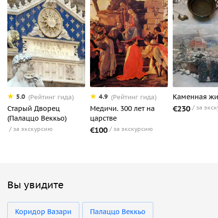
Каменная жи
5.0
4.9
(Рейтинг гида)
(Рейтинг гида)
€230
за экс
Старый Дворец
Медичи. 300 лет на
(Палаццо Веккьо)
царстве
за экскурсию
€100
за экскурсию
Вы увидите
Коридор Вазари
Палаццо Веккьо