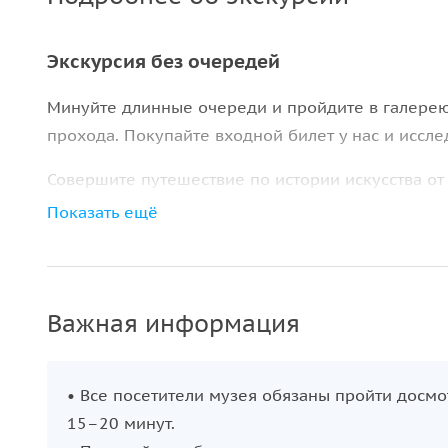
Экскурсия без очередей
Минуйте длинные очереди и пройдите в галерею
прохода. Покупайте входной билет у нас и иссл
Совершите путешествие по истории искусства о
Полюбуйтесь на такие шедевры, как «Рождение 
Показать ещё
единственная картина Микеланджело на дереве. 
выпейте эспрессо в кафе музея.
Важная информация:
.
Важная информация
• Пожалуйста, обратите внимание, что все посет
В самый оживленный период очередь на контрол
минут.
• Все посетители музея обязаны пройти досмо
15–20 минут.