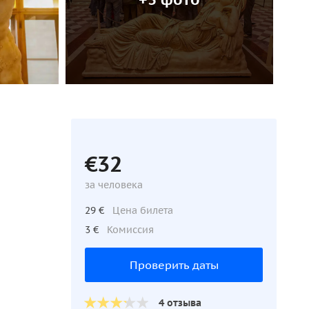
€32
за человека
29 €
Цена билета
3 €
Комиссия
Проверить даты
4 отзыва