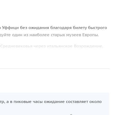
 Уффици без ожидания благодаря билету быстрого
едуйте один из наиболее старых музеев Европы.
т Средневековья через итальянское Возрождение.
Венеры» Боттичелли, «Медуза» Караваджо и
После этого загляните в книжный магазин и
ители музея должны пройти контроль безопасности.
е безопасности может занять примерно 30-45
тр, а в пиковые часы ожидание составляет около