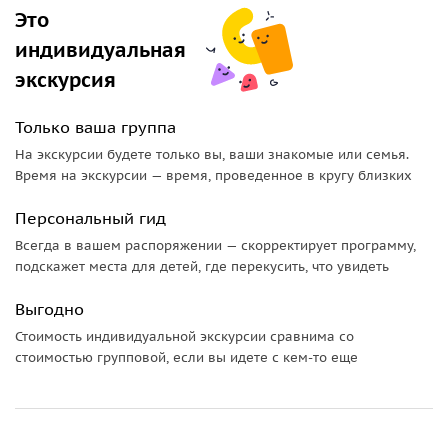
форму галереи. Зрелище великолепное, незабываемое,
Это
впечатляющее. Отдохнуть в этой зеленой и спокойной
индивидуальная
гавани от шумной городской толпы и работы — одно
экскурсия
удовольствие. Используем этот шанс?
Только ваша группа
На экскурсии будете только вы, ваши знакомые или семья.
Время на экскурсии — время, проведенное в кругу близких
Персональный гид
Всегда в вашем распоряжении — скорректирует программу,
подскажет места для детей, где перекусить, что увидеть
Выгодно
Стоимость индивидуальной экскурсии сравнима со
стоимостью групповой, если вы идете с кем-то еще