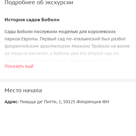
Подробнее об экскурсии
История садов Боболи
Сады Боболи послужили моделью для королевских
парков Европы. Первый сад по-итальянский был разбит
флорентийским архитектором Никколо Триболо на вилле
де Медичи Кастелло, а Боболи уже его второй сад по-
итальянски. А есть еще сад по-французски, сад по-
Показать ещё
английски. Какая же между ними разница? Сад по-
итальянски — это «формальный» сад, сад позднего
Возрождения, характеризующийся геометрическим
Место начала
разделением пространства, обязательной симметрией,
идеей наложением порядка на природу. Рациональность
Адрес:
Пиацца де' Питти, 1, 50125 Флоренция ФИ
и пропорции, гармония и порядок — главные идеи
Возрождения, воплотившиеся в организации этого
зеленого пространства.
Достопримечательности итальянских садов