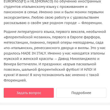
EUROPASS(FI) и HLI(MONACO) по обучению иностранных
студентов итальянскому языку с проживанием и
пансионом в семье. Именно они и были моими первыми
экскурсантами. Люблю свою работу и с удовольствием
рассказываю о своём уже родном городе — Флоренции.
Родине литературного языка, первого векселя, необычной
«флорентийской мозаики», первого в Европе фарфора,
метеостанции, пианино, первой оперы-мелодрамы, сада
«по-итальянски», ренессансного дворца и виллы. Это у нас
родилось MADE IN ITALY. Именно у нас находятся эталоны
мужской и женской красоты — Давид Микеланджело и
Венера Боттичелли. И праздники: «взрыв пасхальной
повозки», шальной флорентийский футбол! И НЛО! И
кухня! И вино! Я хочу познакомить вас именно с такой
Флоренцией.
Задать вопрос
Подробнее