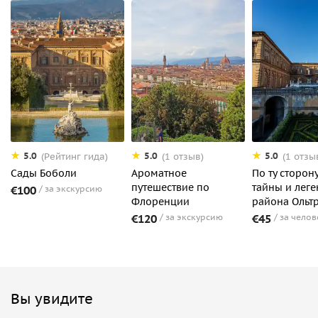
5.0
5.0
5.0
(Рейтинг гида)
(1 отзыв)
(1 отзы
Сады Боболи
Ароматное
По ту сторон
путешествие по
тайны и лег
€100
за экскурсию
Флоренции
района Ольт
€120
за экскурсию
€45
за челов
Вы увидите