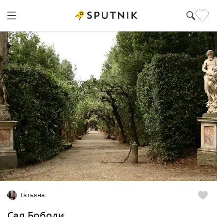
Татьяна
Сад Боболи