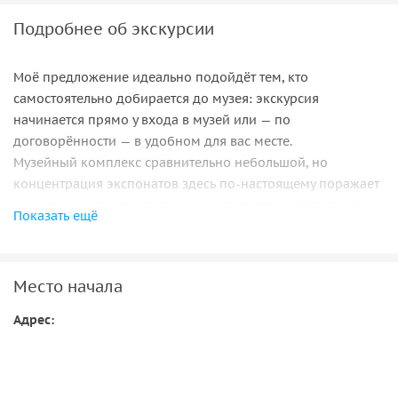
Подробнее об экскурсии
Моё предложение идеально подойдёт тем, кто
самостоятельно добирается до музея: экскурсия
начинается прямо у входа в музей или — по
договорённости — в удобном для вас месте.
Музейный комплекс сравнительно небольшой, но
концентрация экспонатов здесь по-настоящему поражает
— их так много, что часть из них расположена даже на
Показать ещё
потолках. По этому сюрреалистическому лабиринту можно
бродить часами, разглядывая и разгадывая замыслы Дали.
Как-то художник с лёгкой иронией сказал:
Место начала
«Искусством я выправляю себя и заражаю нормальных
людей».
Адрес:
И действительно — картины, скульптуры, инсталляции и
книги Дали обладают почти магической силой
воздействия.
Во время экскурсии вы узнаете историю создания музея,