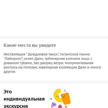
важные этапы жизни и творческого становления великого
художника, услышите интересные случаи и любопытные
детали. Мы внимательно рассмотрим его самые
удивительные работы и инсталляции, научимся «читать»
язык Дали и понимать его провокационный гений.
Уверена, что Театр-музей Дали станет одним из самых
ярких впечатлений вашего путешествия.
Какие места вы увидите
Мои экскурсии всегда проходят в доброжелательной
атмосфере и в удобном для вас ритме. А мои советы и
Инсталляция " Дождливое такси", гигантское панно
полезная информация помогут сделать ваш отдых более
"Лабиринт", склеп Дали, трёхмерная комната лицо с
диваном губами, зал дворец ветра: монументальная
комфортным и по-настоящему приятным.
роспись на потолке, ювелирная коллекция Дали и много
другое.
Это
индивидуальная
экскурсия