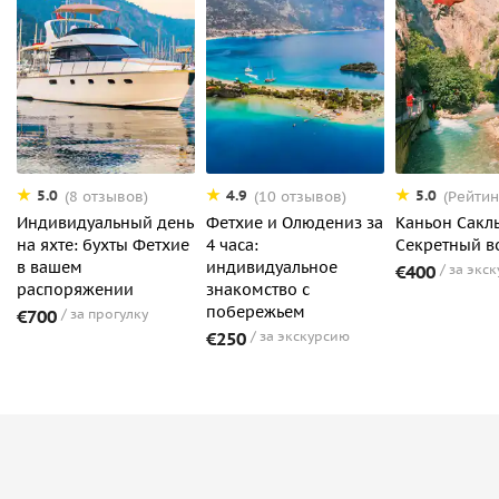
5.0
4.9
5.0
(8 отзывов)
(10 отзывов)
(Рейтин
Индивидуальный день
Фетхие и Олюдениз за
Каньон Сакл
на яхте: бухты Фетхие
4 часа:
Секретный в
в вашем
индивидуальное
€400
за экс
распоряжении
знакомство с
побережьем
€700
за прогулку
€250
за экскурсию