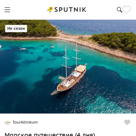
Фетхие
Не сезон
TourAltinkum
Морское путешествие (4 дня)