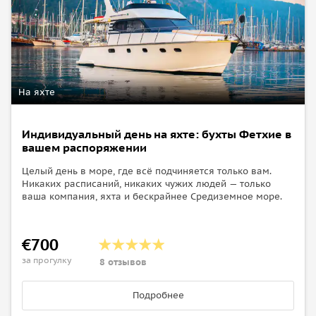
Вторник. Демре
После завтрака отправимся на нашу последнюю остановку
в порт исторического города Миры — Демре. Завершение
тура.
На яхте
Важные детали
Индивидуальный день на яхте: бухты Фетхие в
• На борту нет местного гида, предоставляющего
вашем распоряжении
информацию о достопримечательностях и
Целый день в море, где всё подчиняется только вам.
местоположениях. Ваш круиз не является стандартной
Никаких расписаний, никаких чужих людей — только
экскурсией с гидом.
ваша компания, яхта и бескрайнее Средиземное море.
• Распределение кают производится на месте.
• Дети до 6 лет не допускаются.
€700
за прогулку
8 отзывов
Подробнее