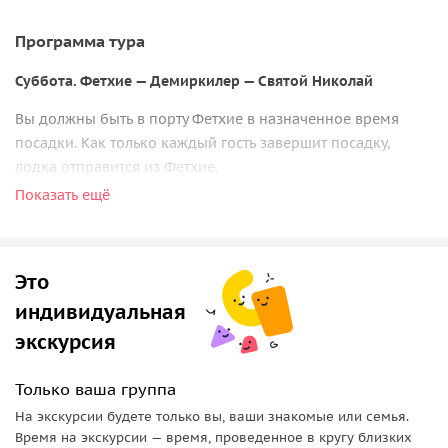
Программа тура
Суббота. Фетхие — Демиркилер — Святой Николай
Вы должны быть в порту Фетхие в назначенное время
посадки. Как только каждый гость завершит посадку,
лодка отправится из Фетхие.
Показать ещё
По пути будет остановка для купания и наслаждения
панорамным видом на Долину бабочек и Олюдениз,
которые являются самыми красивыми бухтами
средиземноморского побережья.
Это
индивидуальная
Позже лодка остановится в бухте Демиркилер и пойдет
экскурсия
дальше к острову Святого Николая. Вы насладитесь
закатом и видами с лучшей смотровой точки и проведете
ночь на борту.
Только ваша группа
На экскурсии будете только вы, ваши знакомые или семья.
Завтрак и ужин включены.
Время на экскурсии — время, проведенное в кругу близких