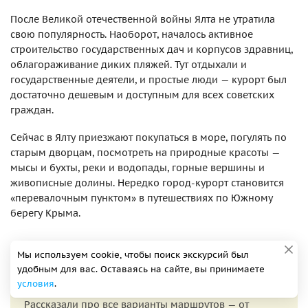
После Великой отечественной войны Ялта не утратила
свою популярность. Наоборот, началось активное
строительство государственных дач и корпусов здравниц,
облагораживание диких пляжей. Тут отдыхали и
государственные деятели, и простые люди — курорт был
достаточно дешевым и доступным для всех советских
граждан.
Сейчас в Ялту приезжают покупаться в море, погулять по
старым дворцам, посмотреть на природные красоты —
мысы и бухты, реки и водопады, горные вершины и
живописные долины. Нередко город-курорт становится
«перевалочным пунктом» в путешествиях по Южному
берегу Крыма.
Мы используем cookie, чтобы поиск экскурсий был
удобным для вас. Оставаясь на сайте, вы принимаете
В этой статье вы узнаете, как быстро добраться из
условия
.
Феодосии в Ялту и сэкономить на дороге.
Рассказали про все варианты маршрутов — от