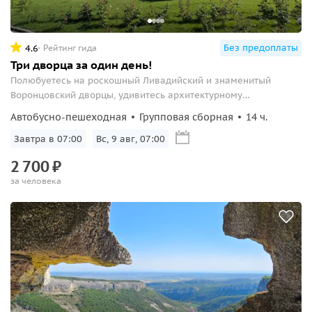
Без предоплаты
4.6
Рейтинг гида
Три дворца за один день!
Полюбуетесь на роскошный Ливадийский и знаменитый
Воронцовский дворцы, удивитесь архитектурному
совершенству Юсуповского.
Автобусно-пешеходная
Групповая сборная
14 ч.
Завтра в 07:00
Вс, 9 авг, 07:00
2
700
₽
за человека