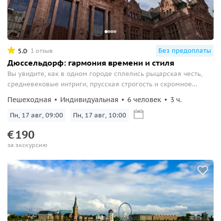
Без предоплаты
5.0
1 отзыв
Дюссельдорф: гармония времени и стиля
Вы увидите, как в одном городе сплелись рыцарская честь,
средневековые интриги, прусская строгость и скромное
обаяние буржуазии.
Пешеходная
Индивидуальная
6 человек
3 ч.
Пн, 17 авг, 09:00
Пн, 17 авг, 10:00
€
190
за экскурсию