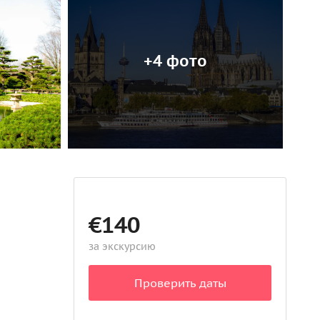
+4 фото
€140
за экскурсию
Проверить даты