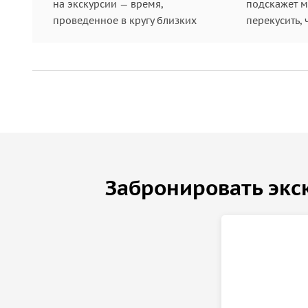
я возьму с собой камеру, в конце вы получ
на экскурсии — время,
подскажет ме
проведенное в кругу близких
перекусить, 
Забронировать экс