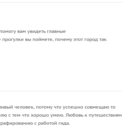
 помогу вам увидеть главные
прогулки вы поймете, почему этот город так
ьшая деревушка. Со временем поселение росло и
ль. Здесь располагаются крупные банки и фирмы,
ько немецкую культуру. Это самый японский город
тливый человек, потому что успешно совмещаю то
ился
Японский сад
. Раз в 5 лет сюда приезжает
блю с тем что хорошо умею. Любовь к путешествиям
графированию с работой гида.