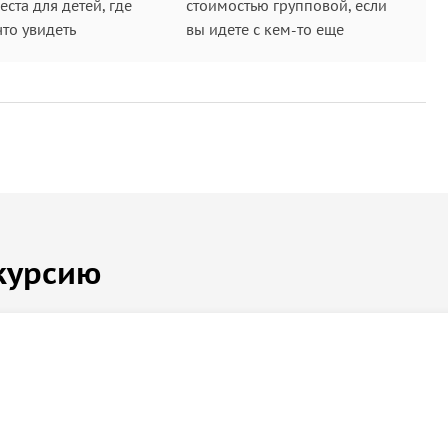
ите фотоотчет о поездке
ста для детей, где
стоимостью групповой, если
что увидеть
вы идете с кем-то еще
курсию