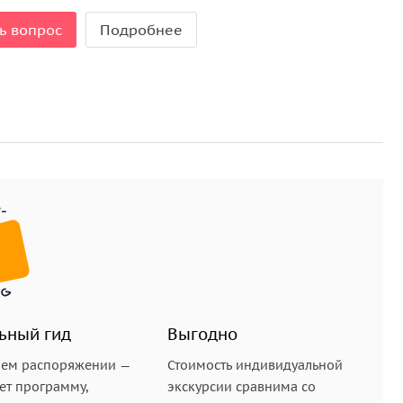
на работает уже больше 20 лет, хозяйка аптеки и
ь вопрос
Подробнее
ному из живописному мест Дюссельдорфа. Здесь
строек. В их создании участвовали именитые
вали «архитектурным зоопарком».
 В старинных зданиях расположены бутики,
беди, чайки — здесь на момент можно забыть, что вы
ьный гид
Выгодно
ный Peugeot 5008 с панорамной крышей и 6
шем распоряжении —
Стоимость индивидуальной
ет программу,
экскурсии сравнима со