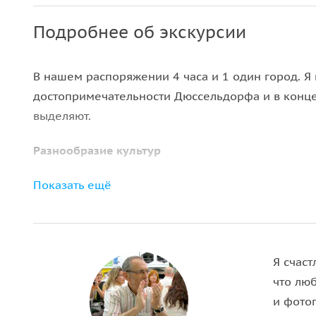
Подробнее об экскурсии
В нашем распоряжении 4 часа и 1 один город. Я
достопримечательности Дюссельдорфа и в конце 
выделяют.
Разнообразие культур
Показать ещё
800 лет назад на берегу Рейна появилась небол
превратилось в столицу одной из немецких земе
проводятся фестивали и карнавалы.
На улочках Дюссельдорфа можно ощутить не тол
Я счас
в Европе. Недалеко от центра города располож
что лю
проверка из Японии!
и фото