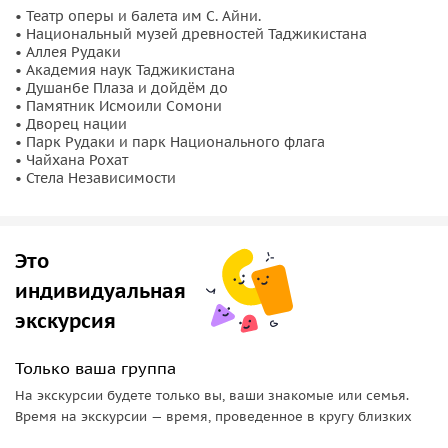
и парк Национального флага с одним из самых высоких в
• Театр оперы и балета им С. Айни.
• Национальный музей древностей Таджикистана
мире флагштоков высотой 165 м. За эту высоту флагшток
• Аллея Рудаки
был занесён в Книгу рекордов Гиннесса. Расскажем вам,
• Академия наук Таджикистана
каким образом этот рекорд устанавливался и кем.
• Душанбе Плаза и дойдём до
• Памятник Исмоили Сомони
Дойдём
до знаменитой чайханы Рохат, выпьем по
• Дворец нации
традиции по пиалке чая
. Затем поднимемся на стелу
• Парк Рудаки и парк Национального флага
Независимости, откуда вам откроется центр города с
• Чайхана Рохат
• Стела Независимости
высоты птичьего полёта.
Это
индивидуальная
экскурсия
Только ваша группа
На экскурсии будете только вы, ваши знакомые или семья.
Время на экскурсии — время, проведенное в кругу близких