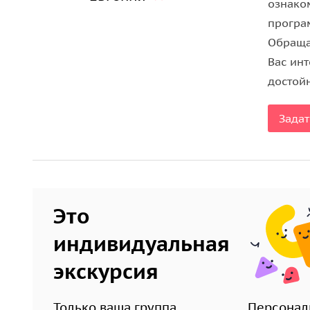
ознако
кухни и почувствовать ритм островной жизни.
програ
Обраща
Вас ин
достой
Задат
Это
индивидуальная
экскурсия
Только ваша группа
Персонал