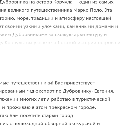
Дубровника на остров Корчула — один из самых
ина великого путешественника Марко Поло. Эта
сторию, море, традиции и атмосферу настоящей
ет своими узкими улочками, каменными домами и
ьким Дубровником» за схожую архитектуру и
у Корчулы вы узнаете о богатой истории острова и
кскурсии занимает история Марко Поло, имя
ите место, где, по преданию, он родился, и
твиях и открытиях. Корчула известна не только
зготовлением коралловых украшений. Здесь
мые путешественники! Вас приветствует
Адриатике. Местные мастера вручную изготавливают
ированный гид-эксперт по Дубровнику- Евгения.
аслеты и сувениры, сохраняя традиции,
тяжении многих лет я работаю в туристической
жете увидеть эти изделия в местных лавках и
и и проживаю в этом прекрасном городе.
 ремесла. Во время поездки вас ждут живописные
гаю Вам посетить старый город
радники и оливковые рощи. У вас будет свободное
ник с пешеходной обзорной экскурсией и
ся морской атмосферой, попробовать блюда местной