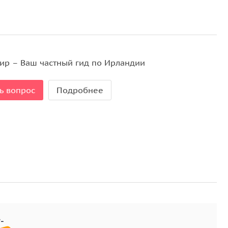
тании Елизаветы II это место вошло в
стране.
мались сцены из фильма «Excalibur» о короле
 стола.
ир – Ваш частный гид по Ирландии
, который хорош как снаружи, так и внутри. Это
дних Веков. Ощущение такое, что вот-вот из ворот
ь вопрос
Подробнее
лось три не ирландских художественных фильма.
ном мече короля Артура и фильм «Барри Линдон»,
ря.