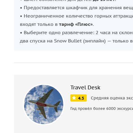
• Предоставляется шкафчик для хранения вещ
Полюбуйтесь замысловатыми снежными скульптур
• Неограниченное количество горных аттракц
снеговика и сделайте потрясающие фотографии 
входят только в
тариф «Плюс»
.
отдыха согрейтесь горячим шоколадом или поба
• Выберите одно развлечение: 2 часа на склон
кафе сноупарка. Независимо от того, являетесь
два спуска на Snow Bullet (зиплайн) — только 
предлагает незабываемые впечатления для всех 
Travel Desk
Средняя оценка эк
4.5
Гид провёл более 6000 экскурс