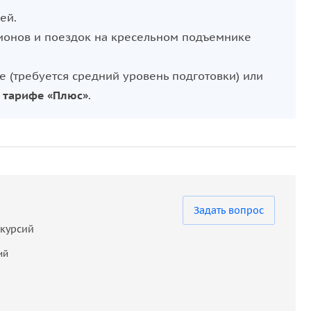
ей.
ами и иглу, попробуйте слепить собственного
ионов и поездок на кресельном подъемнике
на фоне снежного пейзажа. После активного
луйте себя вкусными закусками в одном из уютных
е (требуется средний уровень подготовки) или
 ли вы опытным лыжником или новичком, Ski Dubai
в
тарифе «Плюс»
.
возрастов.
Задать вопрос
скурсий
ий