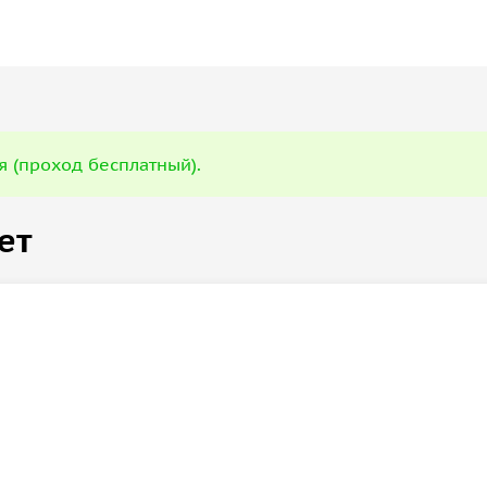
я (проход бесплатный).
ет