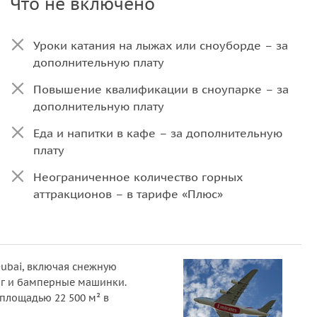
Что не включено
Уроки катания на лыжах или сноуборде – за
дополнительную плату
Повышение квалификации в сноупарке – за
дополнительную плату
Еда и напитки в кафе – за дополнительную
плату
Неограниченное количество горных
аттракционов – в тарифе «Плюс»
Неограниченное количество поездок на
кресельном подъемнике – в тарифе «Плюс»
40-минутная встреча с пингвинами
Dubai, включая снежную
инг и бамперные машинки.
60-минутный ознакомительный урок
площадью 22 500 м² в