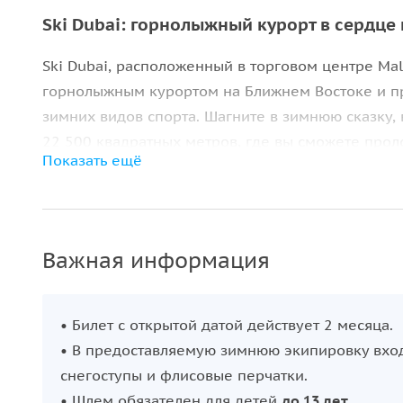
Ski Dubai: горнолыжный курорт в сердце
Ski Dubai, расположенный в торговом центре Mal
горнолыжным курортом на Ближнем Востоке и п
зимних видов спорта. Шагните в зимнюю сказку
22 500 квадратных метров, где вы сможете прол
Показать ещё
острые ощущения от зимних видов спорта в уник
Активный отдых и зимние развлечения
Наденьте лыжи или сноуборд и отправляйтесь на
Важная информация
подготовки. Те, кто предпочитает более спокойн
подъемнике и насладиться захватывающим видо
• Билет с открытой датой действует 2 месяца.
предусмотрен тюбинговый склон, где можно съех
• В предоставляемую зимнюю экипировку вход
санках по заснеженным склонам.
снегоступы и флисовые перчатки.
• Шлем обязателен для детей
до 13 лет
.
Атмосфера зимней сказки