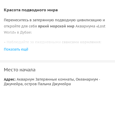
Красота подводного мира
Перенеситесь в затерянную подводную цивилизацию и
откройте для себя
яркий морской мир
Аквариума «Lost
World» в Дубае:
• Наблюдайте за ежедневными
сеансами кормления
:
прямо на ваших глазах опытные дайверы покормят
Показать ещё
морских обитателей с рук!
•
Познакомьтесь
поближе
с морскими обитателями
во
Место начала
время интерактивных шоу в бассейне и получите
незабываемые впечатления от общения с
Адрес:
Аквариум Затерянные комнаты, Океанариум ·
очаровательными морскими существами.
Джумейра, остров Пальма Джумейра
•
Узнайте
больше
о сохранении морской среды
и
важности сохранения подводных экосистем.
Забронируйте билеты в Lost World Aquarium прямо сейчас
и отправляйтесь в путешествие всей семьей, чтобы