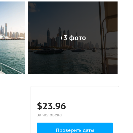
+3 фото
$23.96
за человека
Проверить даты