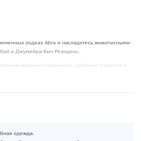
ременных лодках Abra и насладитесь живописными
убай и Джумейра-Бич-Резиденс.
ютными мягкими сиденьями, удобным туалетом и
Это идеальное место, чтобы расслабиться и
обная одежда.