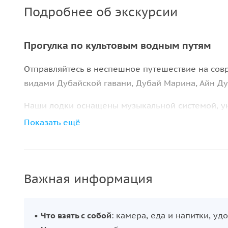
Подробнее об экскурсии
Прогулка по культовым водным путям
Отправляйтесь в неспешное путешествие на сов
видами Дубайской гавани, Дубай Марина, Айн Д
Наши лодки оснащены музыкальной системой, у
душем, а также столиками для вашего удобства. 
Показать ещё
насладиться вечерним отдыхом на воде.
Важная информация
•
Что взять с собой
: камера, еда и напитки, уд