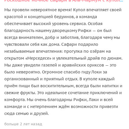
Роскошное ночное сафари в Аль-Мармум с куполом и наблюдением за звёздами
Мы провели невероятное время! Купол впечатляет своей
красотой и концепцией бедуинов, а команда
обеспечивает высокий уровень сервиса. Особая
благодарность нашему дворецкому Рифки — он был
всегда внимателен, добр и заботлив, благодаря чему мы
чувствовали себя как дома. Сафари подарило
незабываемые впечатления: прогулка по озёрам на
открытом «Мерседесе» и увлекательный драйв по дюнам.
Мы даже увидели газелей и аравийских ориксов — это
было невероятно. Огромное спасибо гиду Локи за
организованный и приятный отдых. В куполе каждый
приём пищи был восхитительным, всегда были напитки и
свежие фрукты. Это идеальное сочетание приключений и
комфорта. Мы очень благодарны Рифки, Лаки и всей
команде и с нетерпением ждём возможности привезти
сюда семью и друзей.
больше 2 лет назад