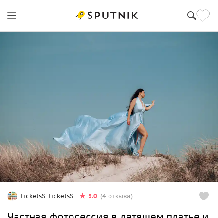
5.0
TicketsS TicketsS
(4 отзыва)
Частная фотосессия в летящем платье и