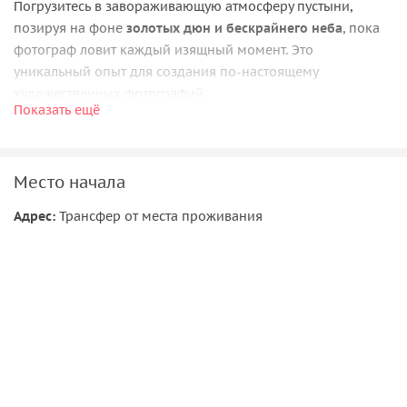
Погрузитесь в завораживающую атмосферу пустыни,
позируя на фоне
золотых дюн и бескрайнего неба
, пока
фотограф ловит каждый изящный момент. Это
уникальный опыт для создания по-настоящему
художественных фотографий.
Показать ещё
В течение 5 рабочих дней вы получите ссылку на полную
фотогалерею, а
набор отретушированных снимков
— в
течение 25 дней. В конце экскурсии личный водитель
Место начала
комфортно доставит вас обратно в Дубай, а вы уедете с
великолепными фотографиями и яркими
Адрес:
Трансфер от места проживания
воспоминаниями.