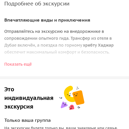
Подробнее об экскурсии
Впечатляющие виды и приключения
Отправляйтесь на экскурсию на внедорожнике в
сопровождении опытного гида. Трансфер из отеля в
Дубае включён, а поездка по горному
хребту Хаджар
обеспечит максимальный комфорт и безопасность.
Полюбуйтесь величественной красотой скалистых гор и
Показать ещё
извилистым хребтом. Опционально можно попробовать
зиплайн и пеший маршрут
Виа Феррата
(билеты
оплачиваются отдельно) для прилива адреналина.
Это
Свежесть и созерцание
индивидуальная
экскурсия
На вершине ощутите свежесть прохладного воздуха,
отдыхающую от жаркого пустынного климата.
Только ваша группа
Возможность
встретить рассвет
или полюбоваться
звёздным небом дарит незабываемые впечатления.
На экскурсии будете только вы, ваши знакомые или семья.