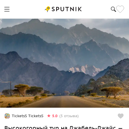
5.0
TicketsS TicketsS
(3 отзыва)
Высокогорный тур на Джабель-Джайс —