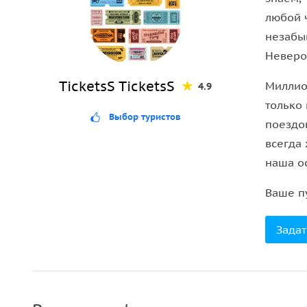
интерактивные выставки и развлечения для всей
любой 
незабы
Важно:
экскурсия проводится
только на английс
Неверо
TicketsS TicketsS
Миллио
4.9
только
Выбор туристов
поездок
всегда 
наша о
Ваше п
Задат