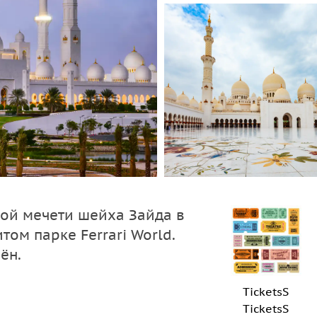
ой мечети шейха Зайда в
ом парке Ferrari World.
ён.
TicketsS
TicketsS