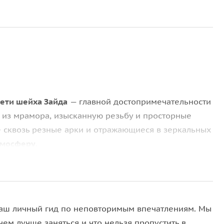
ети шейха Зайда
— главной достопримечательности
 из мрамора, изысканную резьбу и просторные
 сквозь резные арки и отражающиеся в зеркальных
тмосферу
.
rrari World
, где воплощена страсть к скорости и
ormula Rossa — самых быстрых в мире американских
аш личный гид по неповторимым впечатлениям. Мы
 насладиться VR-аттракционами. Вас ждут
чем лучше заняться и что нельзя пропустить в