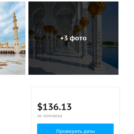
+3 фото
$136.13
за человека
Проверить даты