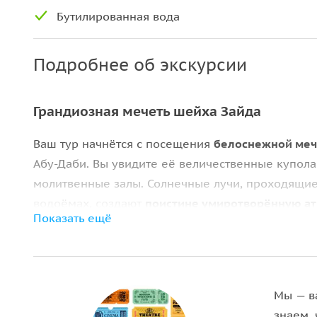
Бутилированная вода
Подробнее об экскурсии
Грандиозная мечеть шейха Зайда
Ваш тур начнётся с посещения
белоснежной меч
Абу-Даби. Вы увидите её величественные купола
молитвенные залы. Солнечные лучи, проходящие
водоёмах, создают
поистине умиротворённую а
Показать ещё
Драйв и эмоции в Ferrari World
Следующая часть поездки —
легендарный парк Fe
инновациям. Здесь вы сможете прокатиться на
F
Мы — в
горках
, испытать себя в гоночных симуляторах и
знаем, 