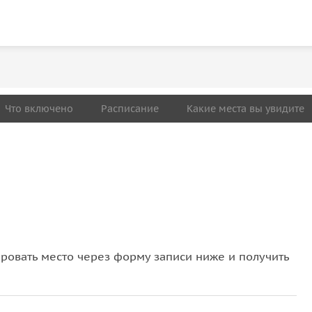
Что включено
Расписание
Какие места вы увидите
овать место через форму записи ниже и получить