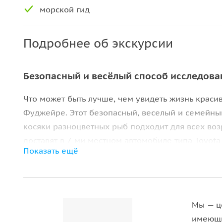
морской гид
Подробнее об экскурсии
Безопасный и весёлый способ исследова
Что может быть лучше, чем увидеть жизнь краси
Фуджейре. Этот безопасный, веселый и семейны
косяки разноцветных рыб подходит для всех возр
доставят в 7-ми местном автомобиле типа Toyota
Показать ещё
Трансфер входит в стоимость экскурсии.
Все оборудование находится на нашем попечении.
есть спасательные жилеты для тех, кому требует
профессиональный гид по сноркелингу по запрос
Мы — ц
имеющи