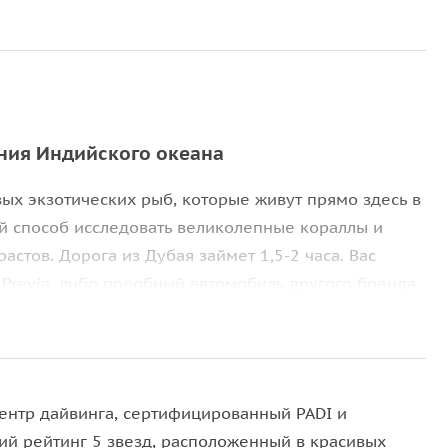
ния Индийского океана
вых экзотических рыб, которые живут прямо здесь в
й способ исследовать великолепные кораллы и
астов. Дорога из Дубая займет 1,5-2 часа. Вас
 Previa, либо подобный автомобиль другого бренда.
 Вам выдадут маску, трубку и ласты. У нас также
ся поддержка на поверхности, а также
у.
ентр дайвинга, сертифицированный PADI и
й рейтинг 5 звезд, расположенный в красивых