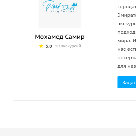
Как только мы прибудем на место для снорклинга
города
снаряжение и погрузиться прямо в воду. Затем 
Эмират
мир, глядя вниз с поверхности на красоту внизу,
экскур
вам повезет, черепах, скатов и акул! На нашей 
подход
Мохамед Самир
которые помогут вам избежать обезвоживания в
мира. И
максимум на 12 человек.
5.0
10 экскурсий
нас ест
несерт
Опытный гид выберет лучшее место для снорклин
для не
За одну поездку можно посетить не более двух м
остановки; во-первых, вы увидите знаменитый в
Задат
видом на амфитеатр Хорфаккан. Вы покинете Фу
Важная информация
При себе иметь оригинал паспорта, точное врем