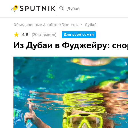
Объединенные Арабские Эмираты
Дубай
4.8
(20 отзывов)
Для всей семьи
Из Дубаи в Фуджейру: сно