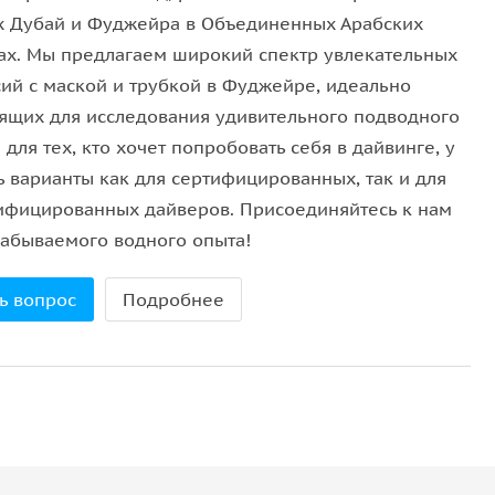
, все что вам нужно сделать, это надеть свое
х Дубай и Фуджейра в Объединенных Арабских
вы отправитесь исследовать невероятный подводный
ах. Мы предлагаем широкий спектр увлекательных
 встречая множество морских обитателей и, если
сий с маской и трубкой в Фуджейре, идеально
лодке есть большое количество воды и напитков,
ящих для исследования удивительного подводного
о время вашего приключения. Лодка рассчитана
 для тех, кто хочет попробовать себя в дайвинге, у
ь варианты как для сертифицированных, так и для
ифицированных дайверов. Присоединяйтесь к нам
га в зависимости от погодных и морских условий.
забываемого водного опыта!
ест для снорклинга. На обратном пути сделаем 2
одопад Хорфаккан, а затем сможете полюбоваться
ь вопрос
Подробнее
джейру до заката солнца.
я выезда будет подтверждено за день до поездки.