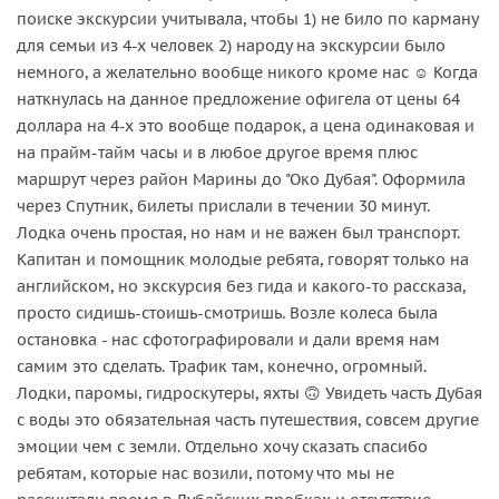
поиске экскурсии учитывала, чтобы 1) не било по карману
для семьи из 4-х человек 2) народу на экскурсии было
немного, а желательно вообще никого кроме нас ☺️ Когда
наткнулась на данное предложение офигела от цены 64
доллара на 4-х это вообще подарок, а цена одинаковая и
на прайм-тайм часы и в любое другое время плюс
маршрут через район Марины до "Око Дубая". Оформила
через Спутник, билеты прислали в течении 30 минут.
Лодка очень простая, но нам и не важен был транспорт.
Капитан и помощник молодые ребята, говорят только на
английском, но экскурсия без гида и какого-то рассказа,
просто сидишь-стоишь-смотришь. Возле колеса была
остановка - нас сфотографировали и дали время нам
самим это сделать. Трафик там, конечно, огромный.
Лодки, паромы, гидроскутеры, яхты 🙃 Увидеть часть Дубая
с воды это обязательная часть путешествия, совсем другие
эмоции чем с земли. Отдельно хочу сказать спасибо
ребятам, которые нас возили, потому что мы не