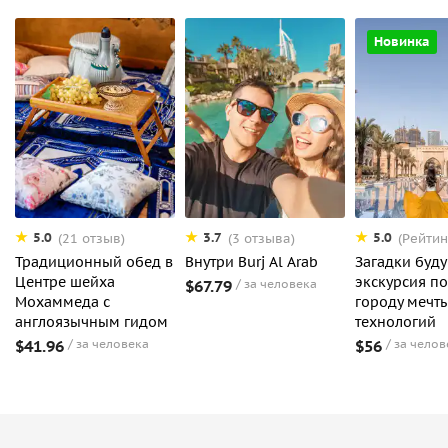
Новинка
5.0
3.7
5.0
(21 отзыв)
(3 отзыва)
(Рейтин
Традиционный обед в
Внутри Burj Al Arab
Загадки буду
Центре шейха
экскурсия по
$67.79
за человека
Мохаммеда с
городу мечт
англоязычным гидом
технологий
$41.96
за человека
$56
за челов