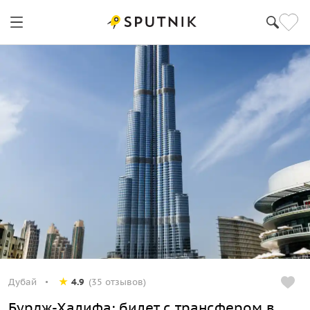
Дубай
4.9
(35 отзывов)
Бурдж-Халифа: билет с трансфером в