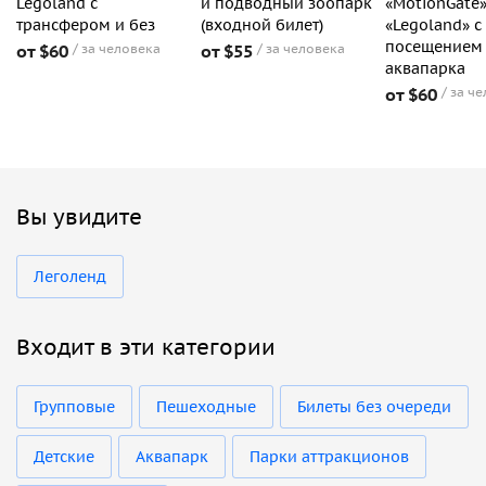
Legoland с
и подводный зоопарк
«MotionGate»
трансфером и без
(входной билет)
«Legoland» с
посещением
от $60
за человека
от $55
за человека
аквапарка
от $60
за ч
Вы увидите
Леголенд
Входит в эти категории
Групповые
Пешеходные
Билеты без очереди
Детские
Аквапарк
Парки аттракционов