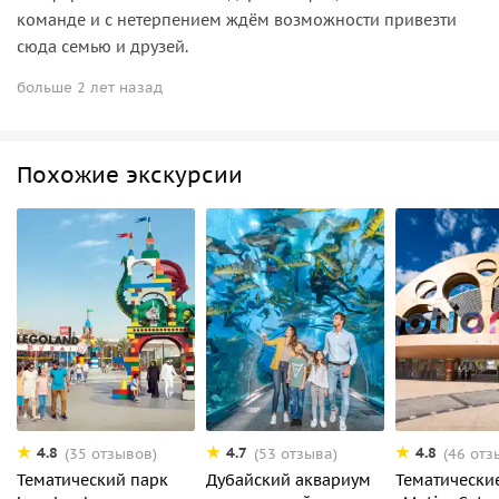
команде и с нетерпением ждём возможности привезти
сюда семью и друзей.
больше 2 лет назад
Похожие экскурсии
4.8
4.7
4.8
(35 отзывов)
(53 отзыва)
(46 отз
Тематический парк
Дубайский аквариум
Тематически