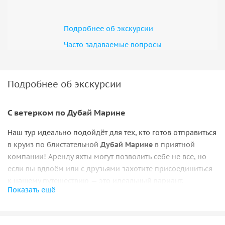
Подробнее об экскурсии
Часто задаваемые вопросы
Подробнее об экскурсии
С ветерком по Дубай Марине
Наш тур идеально подойдёт для тех, кто готов отправиться
в круиз по блистательной
Дубай Марине
в приятной
компании! Аренду яхты могут позволить себе не все, но
если вы вдвоём или с друзьями захотите присоединиться
к нашему путешествию — это идеальный вариант.
Показать ещё
Наша компания Xclusive Yachts четырежды в день
проводит совместные туры на яхтах с завтраком или
обедом по системе «всё включено». На борт вы