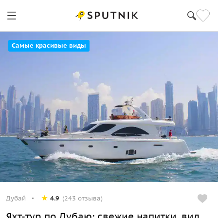
Самые красивые виды
Дубай
4.9
(243 отзыва)
Яхт-тур по Дубаю: свежие напитки, вид