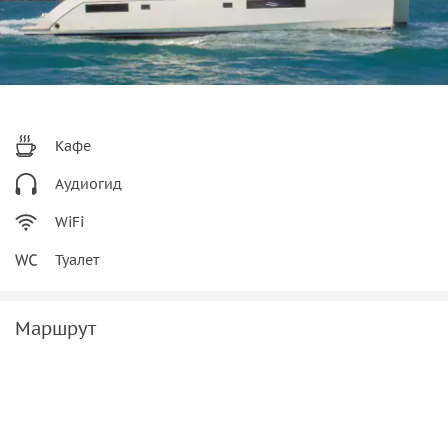
Клубнично-медовый джем
Фруктовые смеси
Кафе
Аудиогид
WiFi
Туалет
Маршрут