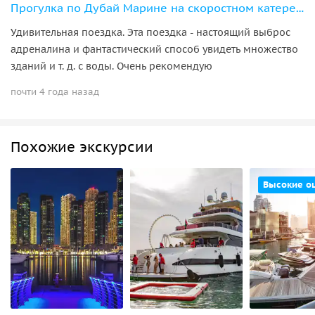
Прогулка по Дубай Марине на скоростном катере с англоговорящим гидом
Удивительная поездка. Эта поездка - настоящий выброс
адреналина и фантастический способ увидеть множество
зданий и т. д. с воды. Очень рекомендую
почти 4 года назад
Похожие экскурсии
Высокие о