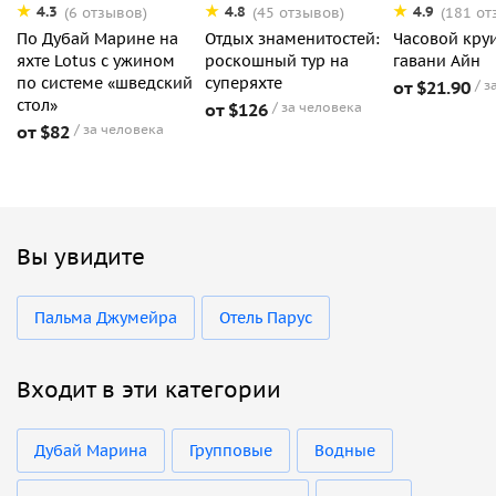
4.3
4.8
4.9
(6 отзывов)
(45 отзывов)
(181 от
По Дубай Марине на
Отдых знаменитостей:
Часовой кру
яхте Lotus с ужином
роскошный тур на
гавани Айн
по системе «шведский
суперяхте
от $21.90
з
стол»
от $126
за человека
от $82
за человека
Вы увидите
Пальма Джумейра
Отель Парус
Входит в эти категории
Дубай Марина
Групповые
Водные