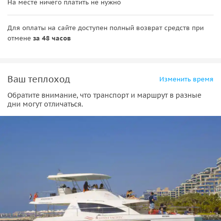
На месте ничего платить не нужно
Кюфта из баранины
Овощные шашлыки на гриле
Для оплаты на сайте доступен полный возврат средств при
Кукуруза в початках
отмене
за 48 часов
Моцарелла и песто
Греческий салат
Ванильные маффины
Блюдо с сезонными фруктами
Ваш теплоход
Изменить время
Обратите внимание, что транспорт и маршрут в разные
Меню завтрака:
дни могут отличаться.
Круассаны ассорти
Ассорти из булочек
Пончики ассорти
Рогалики с маком
Черничные маффины
Ветчина и полоски индейки
Говяжий окорок
Оливковый цыпленок по-лайонерски
Сыр ломтиками