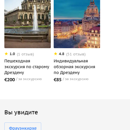
1.0
4.8
(1 отзыв)
(51 отзыв)
Пешеходная
Индивидуальная
экскурсия по старому
обзорная экскурсия
Дрездену
по Дрездену
€200
за экскурсию
€85
за экскурсию
Вы увидите
Фрауэнкирхе