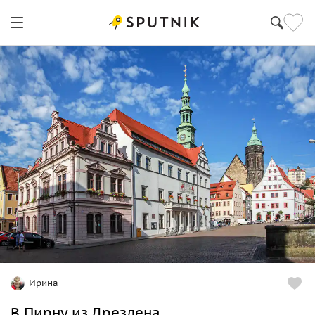
Ирина
В Пирну из Дрездена