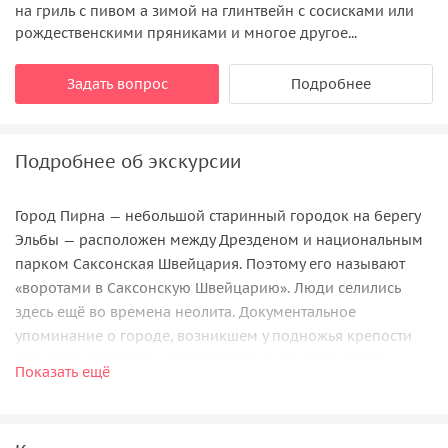
на гриль с пивом а зимой на глинтвейн с сосисками или
рождественскими пряниками и многое другое...
Задать вопрос
Подробнее
Подробнее об экскурсии
Город Пирна — небольшой старинный городок на берегу
Эльбы — расположен между Дрезденом и национальным
парком Саксонская Швейцария. Поэтому его называют
«воротами в Саксонскую Швейцарию». Люди селились
здесь ещё во времена неолита. Документальное
упоминание о городе, возникшем у подножья крепости
как центр торговли и перевалочный пункт на Эльбе,
Показать ещё
относится к XIII веку. В период экономического расцвета
было возведено большинство зданий в стиле поздней
готики и ренессанса.