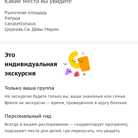
Какие места вы увидите
Центром старого города Пирна традиционно является
Рыночная площадь
Рыночная площадь, с которой открывается великолепный
Ратуша
вид на ратушу и церковь Св. Девы Марии — одну из
Canalettohaus
главных достопримечательностей. В Canalettohaus (самом
Церковь Св. Девы Марии
старом сохранившемся здании города) находится
небольшая выставка копий картин знаменитого
художника Бернардо Беллотто, известного также как
Это
Каналетто, написавшего 11 видов города. Город часто
индивидуальная
называют музей под открытым небом, посещение
экскурсия
которого оставит у Вас незабываемые впечатления!
Только ваша группа
На экскурсии будете только вы, ваши знакомые или семья.
Время на экскурсии — время, проведенное в кругу близких
Персональный гид
Всегда в вашем распоряжении — скорректирует программу,
подскажет места для детей, где перекусить, что увидеть