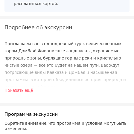
расплатиться картой.
Подробнее об экскурсии
Приглашаем вас в однодневный тур к величественным
горам Домбая! Живописные ландшафты, охраняемые
природные зоны, бурлящие горные реки и кристально
чистые озера — все это будет на нашем пути. Вас ждут
потрясающие виды Кавказа и Домбая и насыщенная
программа, в которой объединились история, природа и
удивительные пейзажи:
Показать ещё
по дороге на Домбай мы остановимся на
перевале
Гумбаши
, высота которого составляет 2144 метров
над уровнем моря. Отсюда открывается
Программа экскурсии
великолепный вид на Главный Кавказский хребет и
Обратите внимание, что программа и условия могут быть
Эльбрус;
изменены.
далее спустимся по серпантину в долину реки Мара