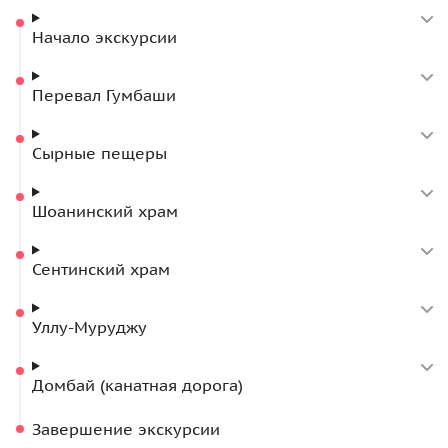
и осмотрим пещеру «Сквозняк» или, как ее еще
Начало экскурсии
называют, —
Сырные пещеры
;
посетим два древних христианских храма:
Перевал Гумбаши
Шоанинский храм
на горе Шоана и
Сентинский
храм
;
остановимся у одной из самых чистых рек в Европе
Сырные пещеры
—
реки Уллу-Муруджу
;
в Домбае по
канатной дороге
поднимемся на
Шоанинский храм
высоту 3000 метров над уровнем моря и насладимся
горными пейзажами.
Сентинский храм
По желанию, можно посетить
Тебердинский заповедник
либо дополнить маршрут новыми местами.
Уллу-Муруджу
Домбай (канатная дорога)
Завершение экскурсии