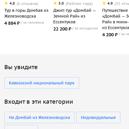
4.8
5.0
4.9
(6 отзывов)
(Рейтинг гида)
(35 отз
Тур в горы Домбая из
Джип тур «Домбай —
Путешествие
Железноводска
Земной Рай» из
«Домбай — 
Ессентуков
Рай» в мини
4 884 ₽
за человека
из Ессентуко
22 200 ₽
за экскурсию
4 200 ₽
за ч
Вы увидите
Кавказский национальный парк
Входит в эти категории
На Домбай из Железноводска
Индивидуальные