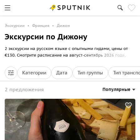
Экскурсии
Франция
Дижон
Экскурсии по Дижону
2 экскурсии на русском языке с опытными гидами, цены от
€130. Смотрите расписание на август-сентябрь 2026 года,
выбирайте маршрут прогулки по Дижону и бронируйте билеты
онлайн на Спутник8.
Категории
Дата
Тип группы
Тип трансп
2 предложения
Популярные