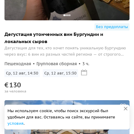
Без предоплаты
Дегустация утонченных вин Бургундии и
локальных сыров
Дегустация для тех, кто хочет понять уникальную Бургундию
через вкус: 6 вин из разных частей региона — от строгого
севера до мягкого юга. Никакой спешки, только
Пешеходная
Групповая сборная
3 ч.
внимательное знакомство с терруарами, стилями и
сочетаниями с местными сырами...
Ср, 12 авг, 14:30
Ср, 12 авг, 15:30
€
130
за человека
Мы используем cookie, чтобы поиск экскурсий был
удобным для вас. Оставаясь на сайте, вы принимаете
условия
.