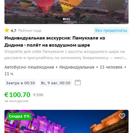
Без предоплаты
4.7
Рейтинг гида
Индивидуальная экскурсия: Памуккале из
Дидима - полёт на воздушном шаре
Откройте для себя Памуккале с высоты воздушного шара на
рассвете и прогуляйтесь по античному Хиераполису — месту,
где история и природа переплетаются в незабываемое
Автобусно-пешеходная
Индивидуальная
15 человек
путешествие.
11 ч.
Завтра в 00:30
Вс, 9 авг, 00:30
€
100.70
€
106
за экскурсию
Скидка 5%