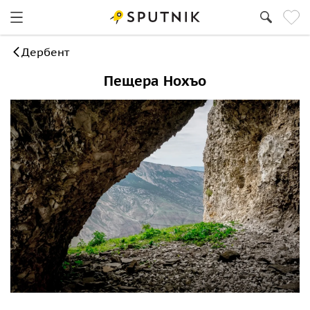
Дербент
Пещера Нохъо