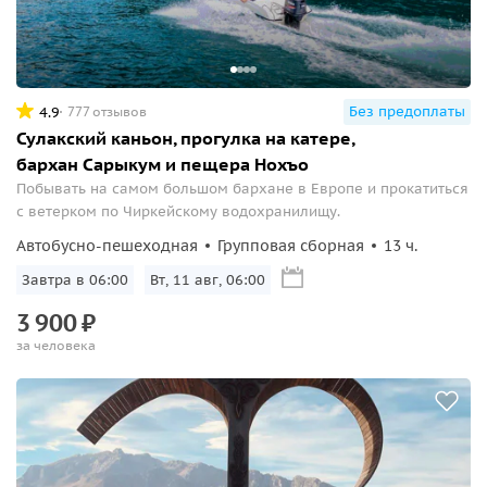
Без предоплаты
4.9
777 отзывов
Сулакский каньон, прогулка на катере,
бархан Сарыкум и пещера Нохъо
Побывать на самом большом бархане в Европе и прокатиться
с ветерком по Чиркейскому водохранилищу.
Автобусно-пешеходная
Групповая сборная
13 ч.
Завтра в 06:00
Вт, 11 авг, 06:00
3
900
₽
за человека