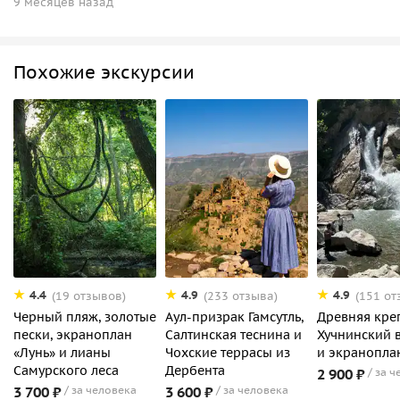
9 месяцев назад
Похожие экскурсии
4.4
4.9
4.9
(19 отзывов)
(233 отзыва)
(151 от
Черный пляж, золотые
Аул-призрак Гамсутль,
Древняя креп
пески, экраноплан
Салтинская теснина и
Хучнинский 
«Лунь» и лианы
Чохские террасы из
и экранопла
Самурского леса
Дербента
2 900 ₽
за ч
3 700 ₽
за человека
3 600 ₽
за человека