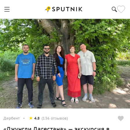
Дербент
4.8
(136 отзывов)
«Джунгли Дагестана» — экскурсия в