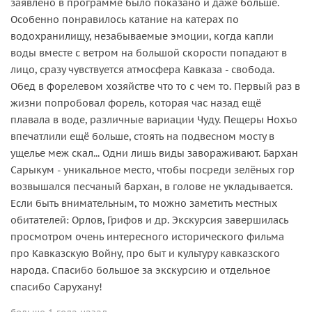
заявлено в программе было показано и даже больше.
Особенно понравилось катание на катерах по
водохранилищу, незабываемые эмоции, когда капли
воды вместе с ветром на большой скорости попадают в
лицо, сразу чувствуется атмосфера Кавказа - свобода.
Обед в форелевом хозяйстве что то с чем то. Первый раз в
жизни попробовал форель, которая час назад ещё
плавала в воде, различные вариации Чуду. Пещеры Нохъо
впечатлили ещё больше, стоять на подвесном мосту в
ущелье меж скал... Одни лишь виды завораживают. Бархан
Сарыкум - уникальное место, чтобы посреди зелёных гор
возвышался песчаный бархан, в голове не укладывается.
Если быть внимательным, то можно заметить местных
обитателей: Орлов, Грифов и др. Экскурсия завершилась
просмотром очень интересного исторического фильма
про Кавказскую Войну, про быт и культуру кавказского
народа. Спасибо большое за экскурсию и отдельное
спасибо Сарухану!