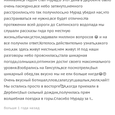
очень пасмурно,все небо затянуто,немного
расстроились,что так получилось,но Мурад убедил нас,что
расстраиваться не нужно,все будет отлично.На
протяжении всей дороги до Салтинского водопада мы
слушали рассказы гида про местную
жизнь,обычаи,устои,задавали миллион вопросов 😂 и на
все получили ответ.Хотелось действительно узнать,какого
оно,как здесь живут местные,чем живут. И под наши
разговоры небо прояснилась,стала шикарная
погода,солнышко,оптимизм достиг своего максимального
уровня.Взобрались на Гамсутль,все посмотрели,был
шикарный обед,так вкусно мы не ели больше нигде😂😍
Очень вкусный ботишал,плов,салат,суп,шашлык,люля,чай!!
Мы остались просто в восторге🥰А,когда приехали в
Дербент,был сильный дождик,получилась прям
волшебная поездка в горы.Спасибо Мураду за т...
больше 1 года назад