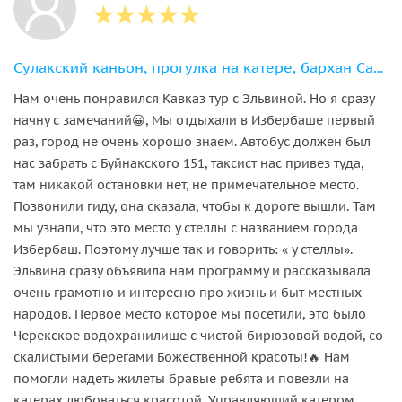
Сулакский каньон, прогулка на катере, бархан Сарыкум и пещера Нохъо
Нам очень понравился Кавказ тур с Эльвиной. Но я сразу
начну с замечаний😀, Мы отдыхали в Избербаше первый
раз, город не очень хорошо знаем. Автобус должен был
нас забрать с Буйнакского 151, таксист нас привез туда,
там никакой остановки нет, не примечательное место.
Позвонили гиду, она сказала, чтобы к дороге вышли. Там
мы узнали, что это место у стеллы с названием города
Избербаш. Поэтому лучше так и говорить: « у стеллы».
Эльвина сразу объявила нам программу и рассказывала
очень грамотно и интересно про жизнь и быт местных
народов. Первое место которое мы посетили, это было
Черекское водохранилище с чистой бирюзовой водой, со
скалистыми берегами Божественной красоты!🔥 Нам
помогли надеть жилеты бравые ребята и повезли на
катерах любоваться красотой. Управляющий катером