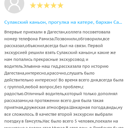
Сулакский каньон, прогулка на катере, бархан Сарыкум и пещера Нохъо
Впервые приехали в Дагестан,коллега посоветовала
номер телефона Рамиза.Позвонили,обговорили,все
рассказал,объяснил,всегда был на связи. Первой
экскурсией решили взять Сулакский каньон,и какие же
нам попались прекрасные экскурсовод и
водитель.Эльвина-наш гид,рассказала про историю
Дагестана,интересно,красочно,слушать было
действительно интересно! Во время всего дня,всегда была
с группой,любой вопрос,без проблем,с
радостью.Отличный водитель,который только дополнял
рассказами,на протяжении всего дня была такая
приятная,дружеская атмосфера.Шикарная погода,виды,ну
все сложилось. В качестве второй экскурсии выбрали
поездку в Гамсутль.Нас было всего 5 человек,поехали на
минивэне,а гидом стал Мурад.В этот день в Дербенте было