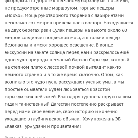
фьордами. По дороге к песчаному бархану мы посетили,
не предусмотренные маршрутом, горные пещеры
«Нохъо». Мощь рукотворного творения с лабиринтами
несколько сот метров привела нас в восторг. Находящиеся
на двух берегах реки Сулак пещеры на высоте около 60
метров соединяет подвесной мост, а штольни пещер
безопасны и имеют хорошее освещение. В конце
экскурсии на закате солнца перед нами раскрылось ещё
одно чудо природы песчаный бархан Сарыкум, который
на степном плато с лессовой почвой выглядит как-то
немного странно и в то же время сказочно. О том, как
возникло это чудо пусть рассуждают ученые умы, а мы
простые обыватели будем любоваться красотой
сарыкумских пейзажей. Благодаря туроператору и нашим
гидам таинственный Дагестан постепенно раскрывает
перед нами свое величие, свою историю и конечно
уходящие в глубину веков обычаи. Хочу пожелать ЭБ
«Кавказ Тур» удачи и процветания!
больше 3 лет назад