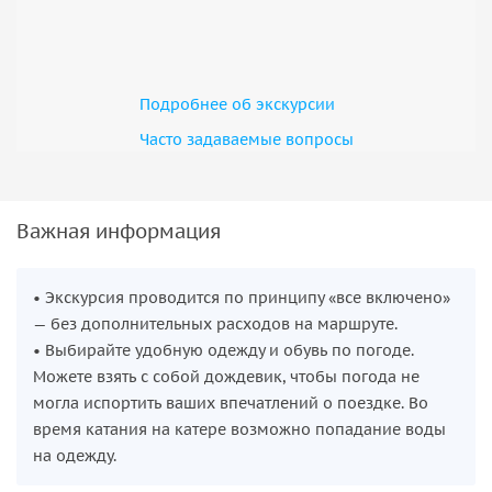
Смотровые площадки на Чиркейское
водохранилище и Сулакский каньон
Спуск на джипах к Старому Зубутли
Подробнее об экскурсии
Катание на катере по Сулакскому каньону вдоль
плачущих скал
Часто задаваемые вопросы
Обед
Форелевое хозяйство «Главрыба»
Пещера Нохъо
Важная информация
Здесь вас ждет катание уже по самому каньону — вдоль
плачущих скал, с которых стекает вода. Чтобы добраться
• Экскурсия проводится по принципу «все включено»
до места старта, мы пересядем на УАЗы и спустимся на
— без дополнительных расходов на маршруте.
них к Старому Зубутли. После — обед и пещера Нохъо.
• Выбирайте удобную одежду и обувь по погоде.
Можете взять с собой дождевик, чтобы погода не
Маршрут «ВИП»: вторник и четверг
могла испортить ваших впечатлений о поездке. Во
Смотровые площадки на Чиркейское
время катания на катере возможно попадание воды
водохранилище и Сулакский каньон
на одежду.
1-часовая прогулка на катере по Сулакскому каньону