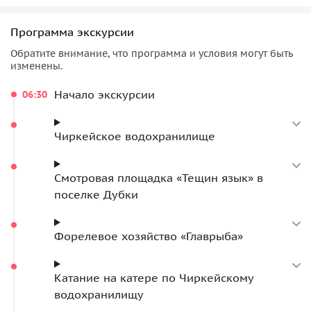
вдоль плачущих скал
Обед
Программа экскурсии
Форелевое хозяйство «Главрыба»
Обратите внимание, что программа и условия могут быть
Пещера Нохъо
изменены.
Бархан Сарыкум
Начало экскурсии
06:30
Самый полный и комфортный вариант: катер
отправляется прямо от причала «Исток», и прогулка вдоль
Чиркейское водохранилище
тех же плачущих скал длится целый час, это самый
длинный водный маршрут из всех. Плюс — все активности
сразу: «Главрыба», пещера Нохъо и бархан Сарыкум.
Смотровая площадка «Тещин язык» в
поселке Дубки
Форелевое хозяйство «Главрыба»
Катание на катере по Чиркейскому
водохранилищу