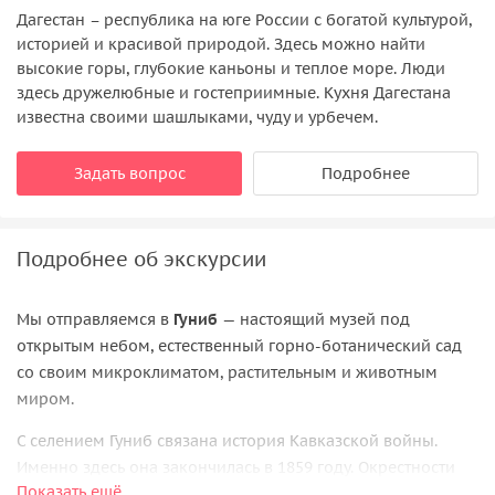
Дагестан – республика на юге России с богатой культурой,
историей и красивой природой. Здесь можно найти
высокие горы, глубокие каньоны и теплое море. Люди
здесь дружелюбные и гостеприимные. Кухня Дагестана
известна своими шашлыками, чуду и урбечем.
Задать вопрос
Подробнее
Подробнее об экскурсии
Мы отправляемся в
Гуниб
— настоящий музей под
открытым небом, естественный горно-ботанический сад
со своим микроклиматом, растительным и животным
миром.
С селением Гуниб связана история Кавказской войны.
Именно здесь она закончилась в 1859 году. Окрестности
Показать ещё
рокового аула вдохновляли своими пейзажами