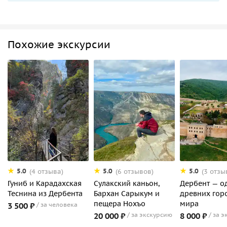
Похожие экскурсии
5.0
5.0
5.0
(4 отзыва)
(6 отзывов)
(3 отзы
Гуниб и Карадахская
Сулакский каньон,
Дербент — о
Теснина из Дербента
Бархан Сарыкум и
древних гор
пещера Нохъо
мира
3 500 ₽
за человека
20 000 ₽
за экскурсию
8 000 ₽
за э