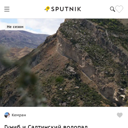
Не сезон
Кемран
Гуниб и Салтинский водопад