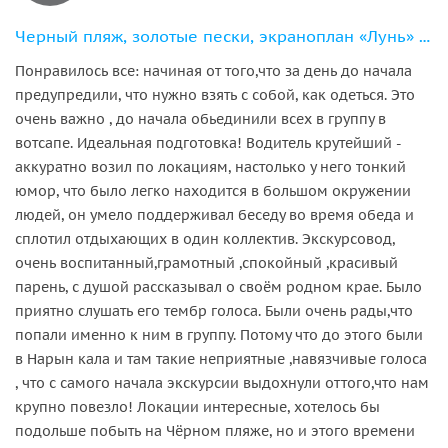
Черный пляж, золотые пески, экраноплан «Лунь» и лианы Самурского леса
Понравилось все: начиная от того,что за день до начала
предупредили, что нужно взять с собой, как одеться. Это
очень важно , до начала обьединили всех в группу в
вотсапе. Идеальная подготовка! Водитель крутейший -
аккуратно возил по локациям, настолько у него тонкий
юмор, что было легко находится в большом окружении
людей, он умело поддерживал беседу во время обеда и
сплотил отдыхающих в один коллектив. Экскурсовод,
очень воспитанный,грамотный ,спокойный ,красивый
парень, с душой рассказывал о своём родном крае. Было
приятно слушать его тембр голоса. Были очень рады,что
попали именно к ним в группу. Потому что до этого были
в Нарын кала и там такие неприятные ,навязчивые голоса
, что с самого начала экскурсии выдохнули оттого,что нам
крупно повезло! Локации интересные, хотелось бы
подольше побыть на Чёрном пляже, но и этого времени