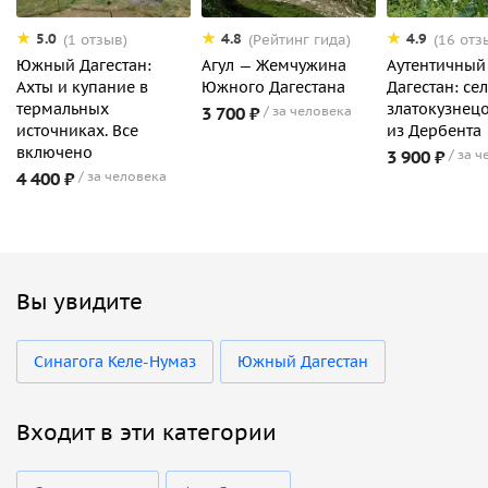
5.0
4.8
4.9
(1 отзыв)
(Рейтинг гида)
(16 отз
Южный Дагестан:
Агул — Жемчужина
Аутентичный
Ахты и купание в
Южного Дагестана
Дагестан: се
термальных
златокузнец
3 700 ₽
за человека
источниках. Все
из Дербента
включено
3 900 ₽
за ч
4 400 ₽
за человека
Вы увидите
Синагога Келе-Нумаз
Южный Дагестан
Входит в эти категории