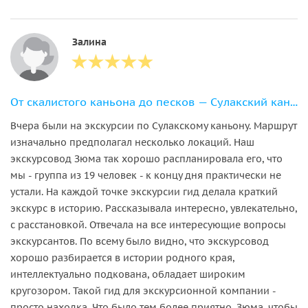
Залина
От скалистого каньона до песков — Сулакский каньон и бархан Сарыкум
Вчера были на экскурсии по Сулакскому каньону. Маршрут
изначально предполагал несколько локаций. Наш
экскурсовод Зюма так хорошо распланировала его, что
мы - группа из 19 человек - к концу дня практически не
устали. На каждой точке экскурсии гид делала краткий
экскурс в историю. Рассказывала интересно, увлекательно,
с расстановкой. Отвечала на все интересующие вопросы
экскурсантов. По всему было видно, что экскурсовод
хорошо разбирается в истории родного края,
интеллектуально подкована, обладает широким
кругозором. Такой гид для экскурсионной компании -
просто находка. Что было тем более приятно, Зюма, чтобы