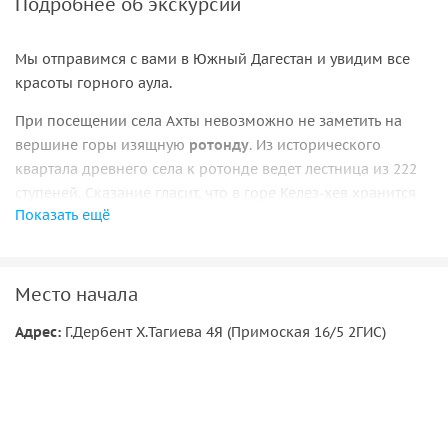
Подробнее об экскурсии
Мы отправимся с вами в Южный Дагестан и увидим все
красоты горного аула.
При посещении села Ахты невозможно не заметить на
вершине горы изящную
ротонду
. Из исторического
квартала древнего села к ротонде ведет лестница из 222
ступеней. Сказание гласит, что в горе Келез-хев хранится
Показать ещё
«не знавший поражений» легендарный меч лезгинского
богатыря Шарвили. Беседка на горе — дань памяти
жителей села своему бесстрашному земляку.
Место начала
Мост «Джиорса и Дебернарди»
— знаменитый
двухарочный железобетонный мост, построенный
Адрес:
Г.Дербент Х.Тагиева 4Я (Примоская 16/5 2ГИС)
английским и бельгийским инженерами в 1915 г. по
итальянскому проекту.
Вас ожидает незабываемая
прогулка по старой части
села
, а также обед в лучших традициях национальной