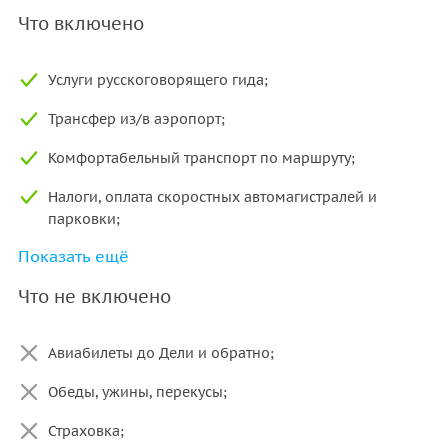
Что включено
Услуги русскоговорящего гида;
Трансфер из/в аэропорт;
Комфортабельный транспорт по маршруту;
Налоги, оплата скоростных автомагистралей и
парковки;
Показать ещё
Проживание;
Что не включено
Завтраки в отелях (шведский стол) и питьевая вода в
течение дня;
Авиабилеты до Дели и обратно;
Два внутренних авиаперелёта: Кхаджурахо —
Варанаси, Варанаси — Дели;
Обеды, ужины, перекусы;
Катание на лодках, рикшах и слонах;
Страховка;