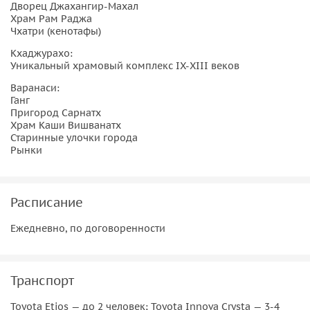
Дворец Джахангир-Махал
Храм Рам Раджа
Чхатри (кенотафы)
Кхаджурахо:
Уникальный храмовый комплекс IX-XIII веков
Варанаси:
Ганг
Пригород Сарнатх
Храм Каши Вишванатх
Старинные улочки города
Рынки
Расписание
Ежедневно, по договоренности
Транспорт
Toyota Etios — до 2 человек; Toyota Innova Crysta — 3-4