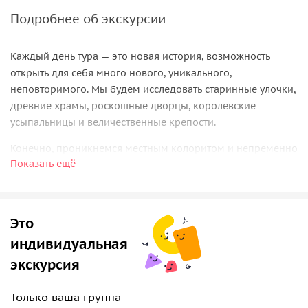
Подробнее об экскурсии
Каждый день тура — это новая история, возможность
открыть для себя много нового, уникального,
неповторимого. Мы будем исследовать старинные улочки,
древние храмы, роскошные дворцы, королевские
усыпальницы и величественные крепости.
Конечно, проникнемся местным колоритом и непременно
Показать ещё
прогуляемся по шумным, ароматным рынкам, прокатимся
на рикшах в Дели, увидим Варанаси с воды на лодке,
посмотрим на огненный ритуал поклонения Ганге,
насладимся национальной кухней, и не только!
Это
индивидуальная
экскурсия
Только ваша группа