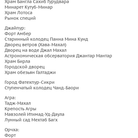
Храм Бангла Сахиб Гурудвара
Минарет Кутуб-Минар
Храм Лотоса
Рынок специй
Джайпур:
Форт Амбер
Cтаринный колодец Панна Мина Кунд
Дворец ветров (Хава-Махал)
Дворец на воде Джал Махал
Астрономическая обсерватория Джантар Мантар
Храм Бирла
Городской дворец
Храм обезьян Галтаджи
Город Фатехпур-Сикри
Ступенчатый колодец Чанд-Баори
Агра:
Тадж-Махал
Крепость Агры
Мавзолей Итимад-Уд-Даула
Лунный сад Мехтаб Багх
Орчха:
Форт