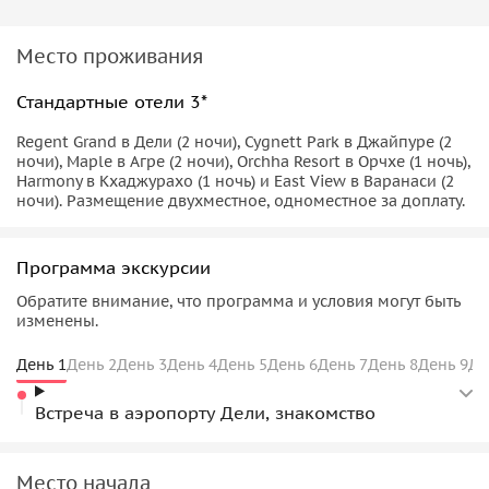
Место проживания
Стандартные отели 3*
Regent Grand в Дели (2 ночи), Cygnett Park в Джайпуре (2
ночи), Maple в Агре (2 ночи), Orchha Resort в Орчхе (1 ночь),
Harmony в Кхаджурахо (1 ночь) и East View в Варанаси (2
ночи). Размещение двухместное, одноместное за доплату.
Программа экскурсии
Обратите внимание, что программа и условия могут быть
изменены.
День 1
День 2
День 3
День 4
День 5
День 6
День 7
День 8
День 9
Де
Встреча в аэропорту Дели, знакомство
Место начала