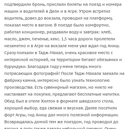
подтвердили бронь, прислали билеты на поезд и номера
машин и водителей в Дели и в Агре. Утром встретил
водитель, довез до вокзала, проводил на платформу,
показал место в вагоне. В поезде было комфортно,
работал конционер, раздавали воду и завтрак: хлеб,
масло, джем, печенье, кекс. 1,5 часа дороги пролетели
незаметно и в Агре на вокзале меня уже ждал гид Аниш.
Сразу поехали в Тадж-Махал, очень красивое место с
интересной историей, на территории бегают обезьянки и
бурундуки. Благодаря гиду у меня теперь много
потрясающих фотографий! После Тадж-Махала заехали на
фабрику камня, интересно было узнать технологию
производства. Есть сувенирный магазин, но никто не
настаивает на покупке, предлагают бесплатные напитки.
Обед был в отеле Хилтон в формате шведского стола,
хороший выбор, еда свежая и вкусная. Далее посетили
форт Агры, гид Аниш дал много полезной информации.
Возвращалась домой тем же поездом, гид проводил до
вагона, в пути также давали небольшой перекус. Очень