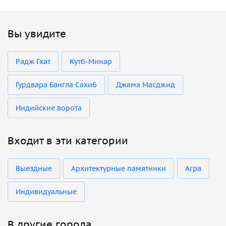
Вы увидите
Радж Гхат
Кутб-Минар
Гурдвара Бангла Сахиб
Джама Масджид
Индийские ворота
Входит в эти категории
Выездные
Архитектурные памятники
Агра
Индивидуальные
В другие города