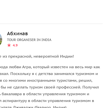
олотому треугольнику Индии. Вы побываете в трех
х знаковые достопримечательности. Посетите Тадж-
выберете сувениры для своих близких.
Абхинав
— в штат Керала, где посетим несколько городов.
TOUR ORGANISER IN INDIA
ать на чайных плантациях и лучших пляжах.
4.9
е из прекрасной, невероятной Индии!
ие личности с фотографией.
рода любви Агра, который известен на весь мир как
хал. Поскольку я с детства занимался туризмом и
я со многими иностранными туристами, решил,
 бы не сделать туризм своей профессией. Получил
ь бакалавра в области управления туризмом и
л аспирантуру в области управления туризмом в
ситете Дживаджи (Гвалиор, Индия).