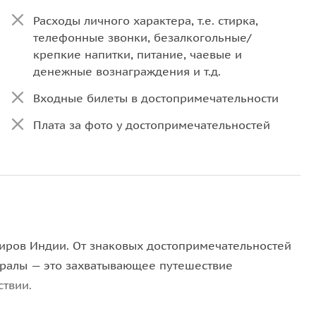
Расходы личного характера, т.е. стирка,
телефонные звонки, безалкогольные/
крепкие напитки, питание, чаевые и
денежные вознаграждения и т.д.
Входные билеты в достопримечательности
Плата за фото у достопримечательностей
Внутренний рейс из Джайпура в Кочин
Все, что не упомянуто выше в разделе «Что
включено»
Доплата, действующая в период Нового
года/Рождества
миров Индии. От знаковых достопримечательностей
ералы — это захватывающее путешествие
твии.