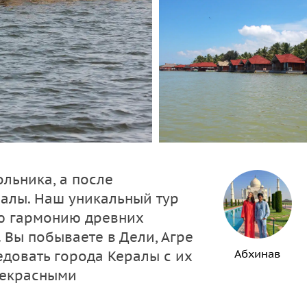
ольника, а после
ралы. Наш уникальный тур
ую гармонию древних
 Вы побываете в Дели, Агре
Абхинав
едовать города Кералы с их
рекрасными