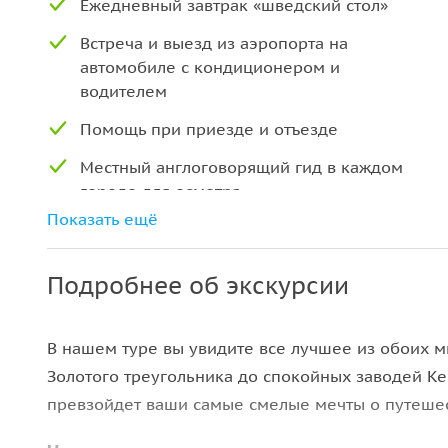
Ежедневный завтрак «шведский стол»
Встреча и выезд из аэропорта на
автомобиле с кондиционером и
водителем
Помощь при приезде и отъезде
Местный англоговорящий гид в каждом
городе для осмотра
достопримечательностей / гид,
Показать ещё
говорящий на иностранном языке, если
необходимо (цена будет отличаться) и
Подробнее об экскурсии
англоговорящий водитель только в
Керале, без гида в Керале
В нашем туре вы увидите все лучшее из обоих 
Поездка на конной повозке в Тадж-
Махале
Золотого треугольника до спокойных заводей К
превзойдет ваши самые смелые мечты о путешес
Поездка на джипе к форту Амбер в
Джайпуре