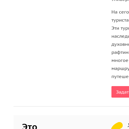
На сег
турист
Эти тур
наследи
духовн
рафтин
многое
маршру
путеше
Задат
Это