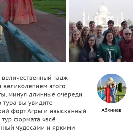
 величественный Тадж-
я великолепием этого
ты, минуя длинные очереди
 тура вы увидите
Абхинав
кий форт Агры и изысканный
 тур формата «всё
енный чудесами и яркими