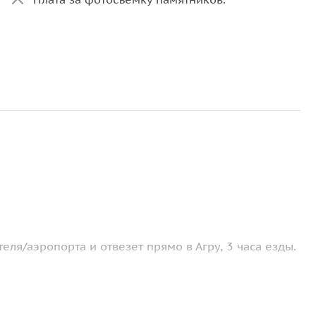
теля/аэропорта и отвезет прямо в Агру, 3 часа езды.
бви Тадж-Махал с вашим опытным гидом, который