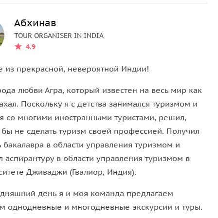
их Моголов и о местах, которые стоит посетить в
Абхинав
TOUR ORGANISER IN INDIA
4.9
немного утомитесь и проголодаетесь, поэтому мы
е из прекрасной, невероятной Индии!
икатесы Моголов в местном ресторане.
рода любви Агра, который известен на весь мир как
хал. Поскольку я с детства занимался туризмом и
я со многими иностранными туристами, решил,
и другими местными ремеслами, поэтому, если вы
 бы не сделать туризм своей профессией. Получил
етить местные базары Агры.
ь бакалавра в области управления туризмом и
л аспирантуру в области управления туризмом в
ситете Дживаджи (Гвалиор, Индия).
рного наследия ЮНЕСКО, «Форт Агры», широко
утите миролюбивую и бодрящую атмосферу места,
одняшний день я и моя команда предлагаем
ам однодневные и многодневные экскурсии и туры.