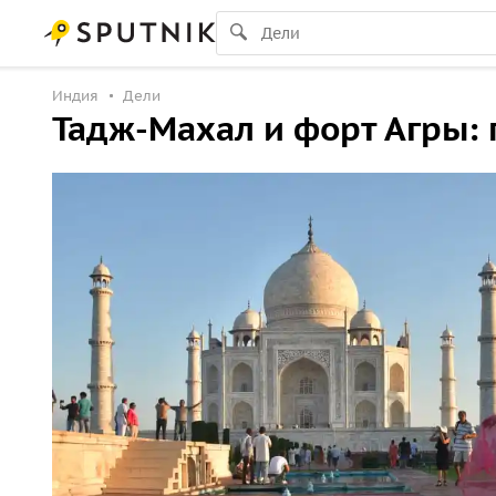
Индия
Дели
Тадж-Махал и форт Агры: