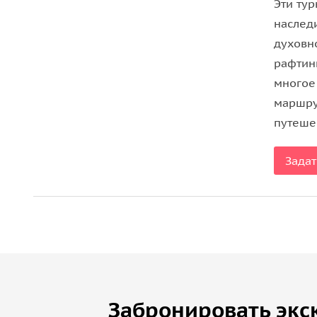
Эти тур
16:30 — возвращение в Дели.
наследи
духовн
Теперь, после знакомства с великолепной красот
рафтин
в Дели на вашем личном роскошном автомобиле
многое
Важно знать
маршру
путеше
• Пожалуйста, имейте при себе действительное 
регистрации.
Задат
• Тадж-Махал закрыт в пятницу.
Забронировать экс