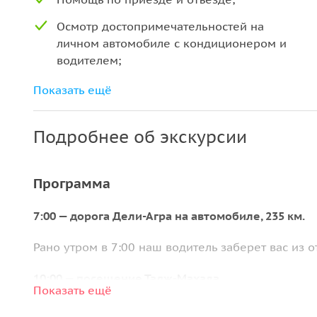
Осмотр достопримечательностей на
личном автомобиле с кондиционером и
водителем;
Все сборы за парковку, дорожные сборы,
Показать ещё
топливо и налоги;
Бутылки с водой и зонтики.
Подробнее об экскурсии
Программа
7:00 — дорога Дели-Агра на автомобиле, 235 км.
Рано утром в 7:00 наш водитель заберет вас из о
10:00 — посещение Тадж-Махала.
Показать ещё
Первым пунктом посещения станет памятник лю