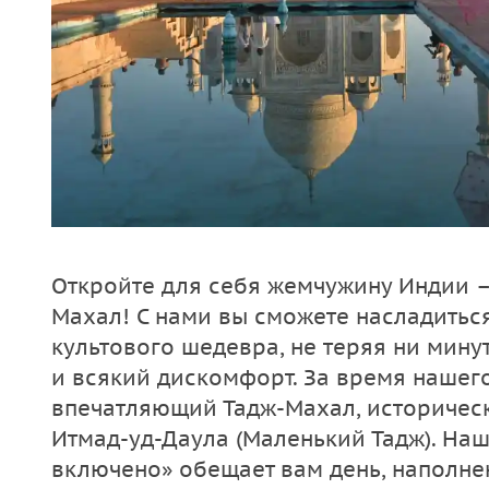
Откройте для себя жемчужину Индии –
Махал! С нами вы сможете насладитьс
культового шедевра, не теряя ни мину
и всякий дискомфорт. За время нашего
впечатляющий Тадж-Махал, историчес
Итмад-уд-Даула (Маленький Тадж). Наш
включено» обещает вам день, наполн