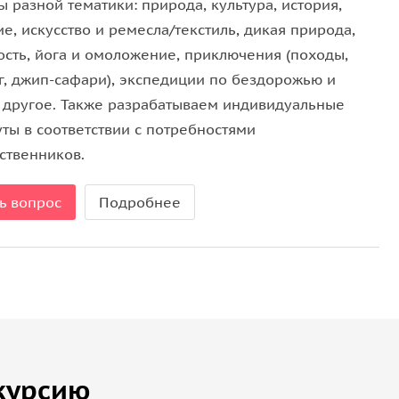
ы разной тематики: природа, культура, история,
е, искусство и ремесла/текстиль, дикая природа,
ость, йога и омоложение, приключения (походы,
ой Тадж-Махала и форта Агры, вас отвезут обратно
г, джип-сафари), экспедиции по бездорожью и
.
 другое. Также разрабатываем индивидуальные
ты в соответствии с потребностями
ственников.
удостоверение личности с фотографией для
ь вопрос
Подробнее
курсию