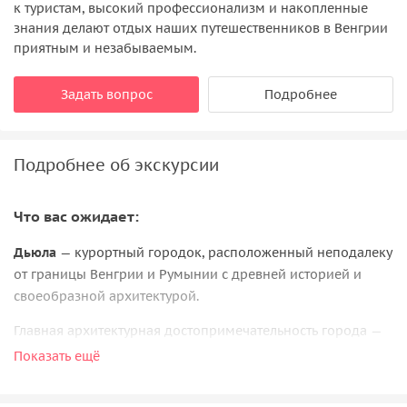
к туристам, высокий профессионализм и накопленные
знания делают отдых наших путешественников в Венгрии
приятным и незабываемым.
Задать вопрос
Подробнее
Подробнее об экскурсии
Что вас ожидает:
Дьюла
— курортный городок, расположенный неподалеку
от границы Венгрии и Румынии с древней историей и
своеобразной архитектурой.
Главная архитектурная достопримечательность города —
крепость
, возраст которой превышает шесть веков.
Показать ещё
Недавно внешний вид крепости, ставшей свидетельницей
жестокой борьбы венгров с турками, реконструировали.