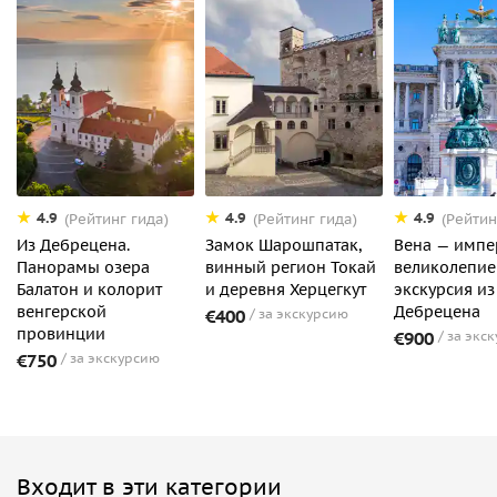
4.9
4.9
4.9
(Рейтинг гида)
(Рейтинг гида)
(Рейтин
Из Дебрецена.
Замок Шарошпатак,
Вена — импе
Панорамы озера
винный регион Токай
великолепие
Балатон и колорит
и деревня Херцегкут
экскурсия из
венгерской
Дебрецена
€400
за экскурсию
провинции
€900
за экс
€750
за экскурсию
Входит в эти категории