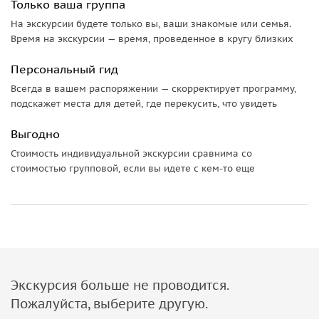
Только ваша группа
20 бассейнов и расположена на территории 8,5 га
На экскурсии будете только вы, ваши знакомые или семья.
природоохранной зоны в красивом двухсотлетнем парке
Время на экскурсии — время, проведенное в кругу близких
бывшего
дворца графа Алмаши
с уникальным
микроклиматом.
Персональный гид
Всегда в вашем распоряжении — скорректирует программу,
Важно:
подскажет места для детей, где перекусить, что увидеть
• Просим учитывать, что в стоимость экскурсии входит 9
Выгодно
часов работы гида. Вы можете продлить экскурсию за
дополнительную плату.
Стоимость индивидуальной экскурсии сравнима со
стоимостью групповой, если вы идете с кем-то еще
• Рекомендуем приходить на экскурсию в удобной обуви,
в случае дождя не забудьте захватить с собой зонты или
дождевики.
Экскурсия больше не проводится.
Пожалуйста, выберите другую.