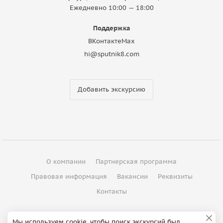
Ежедневно 10:00 — 18:00
Поддержка
ВКонтакте
Max
hi@sputnik8.com
Добавить экскурсию
О компании
Партнерская программа
Правовая информация
Вакансии
Реквизиты
Контакты
©
2012 - 2026
ООО "Спутник"
Мы используем cookie, чтобы поиск экскурсий был