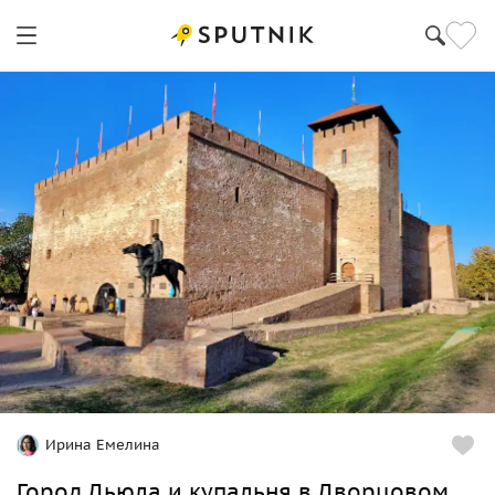
Дебрецен
Ирина Емелина
Город Дьюла и купальня в Дворцовом