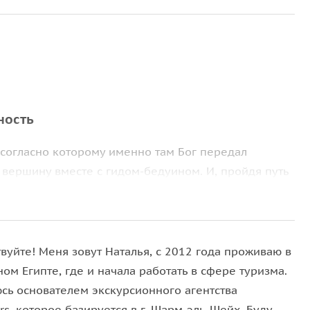
ность
 согласно которому именно там Бог передал
вершину вместе с гидом-бедуином. И, пройдя путь
 моря. На протяжении всего пути делаются
офе и сладостями.
 (за доп. плату). Восхождение длится около 3
вуйте! Меня зовут Наталья, с 2012 года проживаю в
ет — поистине живописное зрелище. По легенде
ом Египте, где и начала работать в сфере туризма.
, прощаются их грехи. После спуска с горы вы
юсь основателем экскурсионного агентства
дите древние иконы, Неопалимую Купину и колодец
rs, которое базируется в г. Шарм-эль-Шейх. Буду