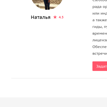
Моисея.
рада о
Важная информация:
или ин
Наталья
4.5
а такж
• Пожалуйста, надевайте комфортную одежду по
гиды, 
• Основная группа выезжает из Шарм-эль-Шейха с
времен
• Обращаем ваше внимание: для вашего удобств
лиценз
наличными в долларах, а также переводом на ро
Обеспе
встречи
Задат