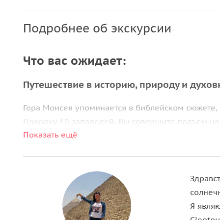
Подробнее об экскурсии
Что вас ожидает:
Путешествие в историю, природу и духов
Гора Моисея упоминается в библейском сюжете,
Пророку 10 заповедей. Вы совершите подъем на 
Показать ещё
в 7 км, окажетесь на высоте 2300 м над уровнем
остановки для отдыха, имеются палатки с чаем/к
В любое время вы сможете пересесть на верблюда
Здравст
часов. На вершине горы группа встречает рассв
солнечн
всем паломникам, прошедшим столь сложный путь
Я явля
посетите монастырь Святой Екатерины, где уви
Cleotou