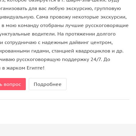
рганизовать для вас любую экскурсию, групповую
дивидуальную. Сама провожу некоторые экскурсии,
е в мою команду отобраны лучшие русскоговорящие
 погоде и удобную обувь.
пунктуальные водители. На протяжении долгого
 остановкой в Дахабе (на бензозаправке Take5).
и сотрудничаю с надежным дайвинг центром,
а вы можете оплатить экскурсию на месте
ированными гидами, станцией квадроциклов и др.
ссийскую карту.
чиваю русскоговорящую поддержку 24/7. До
 в жарком Египте!
ь вопрос
Подробнее