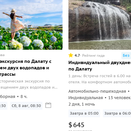
ыва
4.7
Без
Рейтинг гида
экскурсия по Далату с
Индивидуальный двухдне
ем двух водопадов и
по Далату
трассы
1 день: Встреча гостей в 6.00 
сторическая экскурсия по
отеля. На комфортном автомоб
сещением двух водопадов и
рисовых полей направляемся в 
Автомобильно-пешеходная
 Kart.
сборная
8 ч.
Индивидуальная
13 человек
2 дня, 1 ночь
:30
Сб, 8 авг, 08:30
Завтра в 05:00
Завтра в 06:0
$
645
за экскурсию