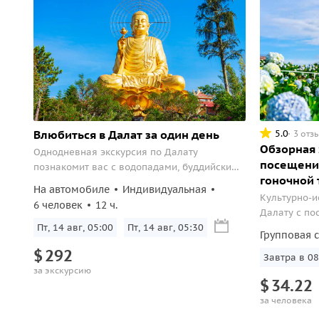
Влюбиться в Далат за один день
5.0
3 отз
Обзорная 
Однодневная экскурсия по Далату
посещени
познакомит вас с водопадами, буддийскими
гоночной 
святынями, колониальной архитектурой и
На автомобиле
Индивидуальная
самыми атмосферными местами горного
Культурно-и
6 человек
12 ч.
курорта
Далату с по
Пт, 14 авг, 05:00
Пт, 14 авг, 05:30
трассы Mario
Групповая 
$
292
Завтра в 08
за экскурсию
$
34.22
за человека