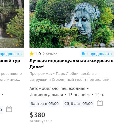
 предоплаты
4.0
Без предоплаты
2 отзыва
вный тур
Лучшая индивидуальная экскурсия в
Далат!
на ресепшене
Программа: • Парк Любви, весёлые
иле мимо
ватрушки и Стеклянный мост ( при желании
Далат...
мост и ватрушки оплачиваются
Автомобильно-пешеходная
самостоятельно туристом) • Кофешоп с
Индивидуальная
13 человек
14 ч.
дегустацией артишока и кофе Арабика. •
"Сумасшедший дом" Крейзи Хаус • Два
Завтра в 05:00
Сб, 8 авг, 05:00
Лица Инфинити - Глиняная Деревня. •
0
$
380
Электросани, Кинг Конг на Водопаде...
за экскурсию