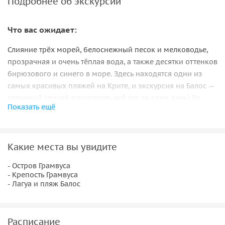
Подробнее об экскурсии
Что вас ожидает:
Слияние трёх морей, белоснежный песок и мелководье,
прозрачная и очень тёплая вода, а также десятки оттенков
бирюзового и синего в море. Здесь находятся одни из
самых красивых пляжей на Крите, и экскурсия на Балос —
отличный способ посмотреть всё это за один день! Во
Показать ещё
время этой экскурсии вас ждёт и морское путешествие на
пароме, и подъём к старой крепости на острове Грамвуса,
и, конечно же, отдых на пляже Балос и купание в
Какие места вы увидите
бирюзовых водах в месте слияния трёх морей!
- Остров Грамвуса
Важно знать:
- Крепость Грамвуса
- Лагуа и пляж Балос
Экскурсия проводится для следующих курортов:
Аделианос Кампос, Бали, Панормо, Платаниас,
Ретимно (город), Скалета, Ставроменос, Сфакаки.
Расписание
Английский язык — по всем возможным дням,