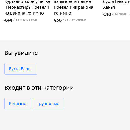
Курталиотское ущелье
пальмовом пляже
бухта Балос 
и монастырь Превели
Превели из района
Ханья
из района Ретимно
Ретимно
€40
за челов
€44
за человека
€36
за человека
Вы увидите
Бухта Балос
Входит в эти категории
Ретимно
Групповые