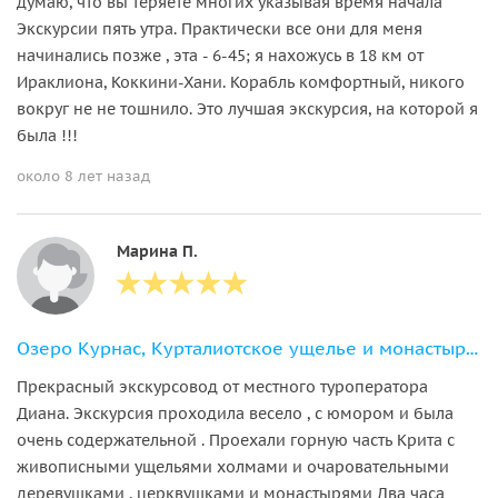
думаю, что вы теряете многих указывая время начала
Экскурсии пять утра. Практически все они для меня
начинались позже , эта - 6-45; я нахожусь в 18 км от
Ираклиона, Коккини-Хани. Корабль комфортный, никого
вокруг не не тошнило. Это лучшая экскурсия, на которой я
была !!!
около 8 лет назад
Марина П.
Озеро Курнас, Курталиотское ущелье и монастырь Превели из района Ретимно
Прекрасный экскурсовод от местного туроператора
Диана. Экскурсия проходила весело , с юмором и была
очень содержательной . Проехали горную часть Крита с
живописными ущельями холмами и очаровательными
деревушками , церквушками и монастырями Два часа