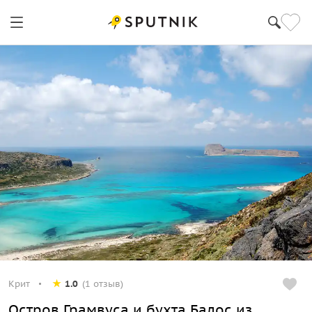
Крит
1.0
(1 отзыв)
Остров Грамвуса и бухта Балос из