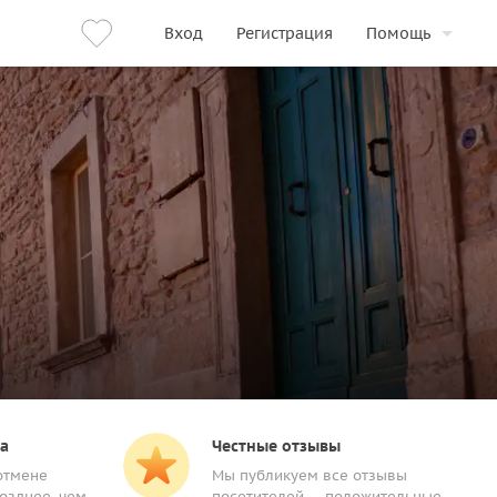
Вход
Регистрация
Помощь
а
Честные отзывы
отмене
Мы публикуем все отзывы
озднее, чем
посетителей — положительные