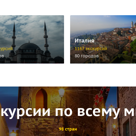
Италия
курсий
1167 экскурсий
ов
80 городов
курсии по всему 
98 стран