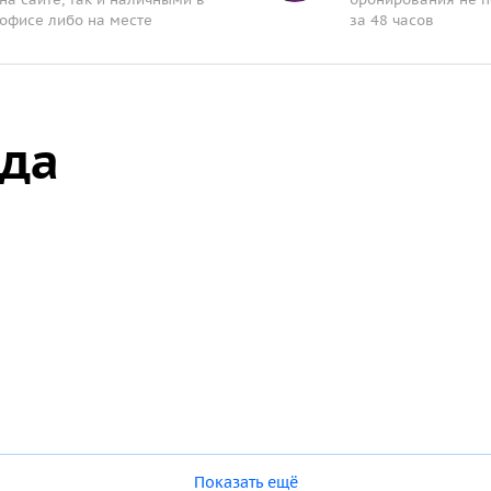
офисе либо на месте
за 48 часов
ода
Показать ещё