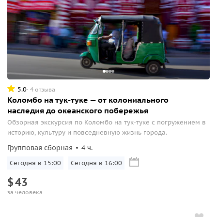
5.0
4 отзыва
Коломбо на тук-туке — от колониального
наследия до океанского побережья
Обзорная экскурсия по Коломбо на тук-туке с погружением в
историю, культуру и повседневную жизнь города.
Групповая сборная
4 ч.
Сегодня в 15:00
Сегодня в 16:00
$
43
за человека