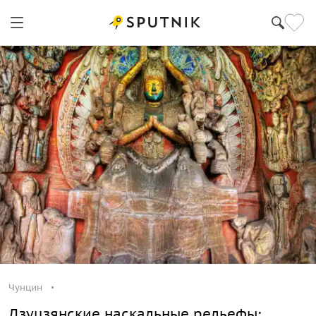
Чунцин
Дзуцзянские наскальные рельефы: