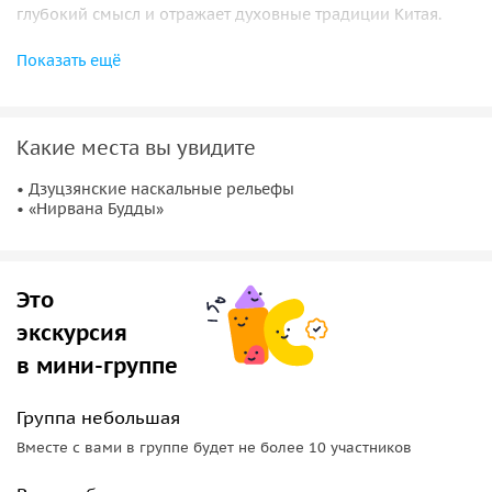
глубокий смысл и отражает духовные традиции Китая.
Более
50 000 статуй и 100 000 иероглифов
рассказывают о
Показать ещё
жизни, страдании, перерождении и сострадании. Здесь
переплетаются идеи буддизма, даосизма и
конфуцианства, создавая целостную картину
Какие места вы увидите
мировоззрения.
• Дзуцзянские наскальные рельефы
Нирвана Будды
• «Нирвана Будды»
Главное впечатление оставляет
«Нирвана Будды»
—
величественная скульптура длиной 31 метр, которая
Это
производит сильное и запоминающееся впечатление.
экскурсия
в мини-группе
Группа небольшая
Вместе с вами в группе будет не более 10 участников