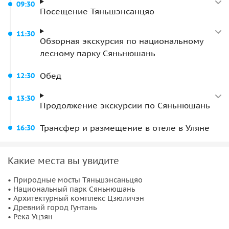
09:30
Посещение Тяньшэнсанцяо
Тур проводится для групп 2–6 человек с
комфортабельным трансфером и размещением в отеле.
11:30
Обзорная экскурсия по национальному
Программа сочетает природные объекты и культурные
лесному парку Сяньнюшань
достопримечательности, позволяя познакомиться с
разнообразными аспектами региона.
Обед
12:30
13:30
Продолжение экскурсии по Сяньнюшань
Трансфер и размещение в отеле в Уляне
16:30
Какие места вы увидите
• Природные мосты Тяньшэнсаньцяо
• Национальный парк Сяньнюшань
• Архитектурный комплекс Цзюличэн
• Древний город Гунтань
• Река Уцзян