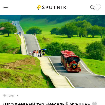
Чунцин
Двухдневный тур «Веселый Чунцин»