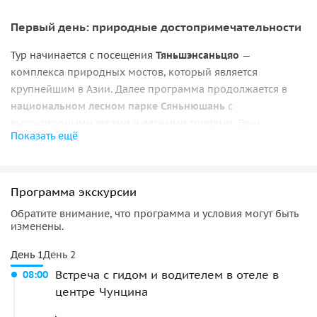
Первый день: природные достопримечательности
Тур начинается с посещения
Тяньшэнсаньцяо
—
комплекса природных мостов, который является
крупнейшим в Азии. Далее программа продолжается в
национальном лесном парке Сяньнюшань
с
высокогорными лугами и лесными тропами. День
Показать ещё
завершается размещением в отеле в Уляне.
Второй день: культурное наследие
Программа экскурсии
Второй день начинается с экскурсии по
Цзюличэн
—
Обратите внимание, что программа и условия могут быть
архитектурному комплексу народа мяо, посвященному
изменены.
исторической фигуре Чи Ю. Далее следует посещение
древнего города Гунтань
с каменными улочками и
День 1
День 2
традиционными домами. Завершает тур
прогулка по реке
Встреча с гидом и водителем в отеле в
08:00
Уцзян
с осмотром природных пейзажей.
центре Чунцина
Организация тура