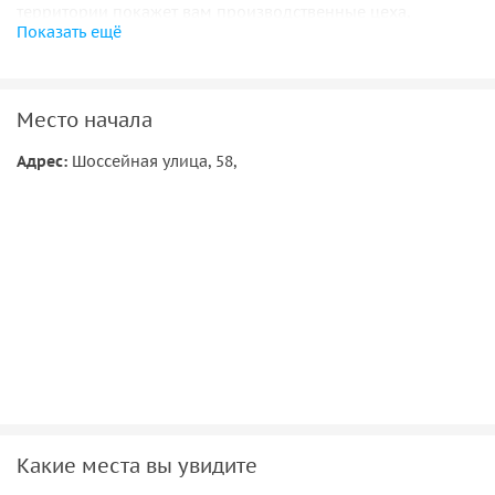
территории покажет вам производственные цеха,
Показать ещё
расскажет, карамель оказывается внутри конфеты и даст
попробовать вкуснейшую продукцию с чаепитием в кафе.
Место начала
Адрес:
Шоссейная улица, 58,
Какие места вы увидите