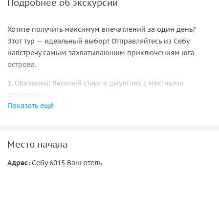
Подробнее об экскурсии
Хотите получить максимум впечатлений за один день?
Этот тур — идеальный выбор! Отправляйтесь из Себу
навстречу самым захватывающим приключениям юга
острова.
1. Обезьяны: Веселый старт в джунглях с местными
приматами.
Показать ещё
2. Водопад Тумлог (или Тумохон?): Мощь и красота
природного чуда.
3. Снорклинг с китовыми акулами: Незабываемое
плавание рядом с гигантскими, но безобидными
Место начала
исполинами океана.
Адрес:
Себу 6015 Ваш отель
4. Каньонинг : Адреналин, прыжки в кристальные
бассейны