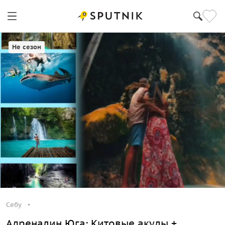
Себу
Не сезон
Себу
Адреналин Юга: Китовые акулы +