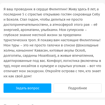
Я ваш проводник в сердце Филиппин! Живу здесь 8 лет, а
последние 5 с страстью открываю гостям сокровища Себу
и Бохоля. Стал гидом, чтобы делиться не просто
достопримечательностями, а атмосферой этого рая – её
энергией, ароматами, улыбками. Моя суперсила –
глубокое знание местной жизни за пределами
туристических троп. Я покажу вам настоящие Филиппины!
Мои туры – это не просто галочки в списке (Шоколадные
холмы, каньонинг Кавасан, китовые акулы Ослоб,
долгопяты, сардины Моалбоал), а живые впечатления,
адаптированные под вас. Комфорт, логистика (включены в
тур), море инсайтов о культуре и скрытых уголках – вот что
отличает мои экскурсии. Откройте острова с тем, кто знает
их как свой дом!
Задать вопрос
Подробнее