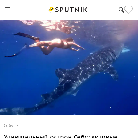
Себу
Удивительный остров Себу: китовые