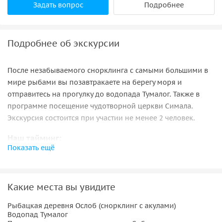
Задать вопрос
Подробнее
Подробнее об экскурсии
После незабываемого снорклинга с самыми большими в
мире рыбами вы позавтракаете на берегу моря и
отправитесь на прогулку до водопада Тумалог. Также в
программе посещение чудотворной церкви Симала.
Экскурсия состоится при участии не менее 2 человек.
Наш тайминг:
Показать ещё
• 3:30 Выезд из отеля;
• 6:30 Прибытие в Ослоб;
• 7:00-8:00 Плавание с акулами;
Какие места вы увидите
• 8:30 Завтрак;
• 9:00-10:00 Посещение водопада Тумалог;
Рыбацкая деревня Ослоб (снорклинг с акулами)
Водопад Тумалог
• 10:00 Выезд в Сибонга;