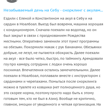
Незабываемый день на Себу - снорклинг с акулами, сардинами и черепахами
Ездили с Еленой и Константином на акул в Себу и на
сардин в Моалбоал. Выезд был вовремя, машина хорошая
с кондиционером. Сначала поехали на водопад, но он
был закрыт в связи с празднованием Рождества
местными. Оперативно заменили этот пункт программы
на обезьян. Покормили макак с рук бананами. Обезьянки
добрые, не лезут, не пытаются обокрасть. Далее поехали
на акул - все было четко, быстро, по таймингу. Арендовали
гоу про камеру, сотрудник с лодки очень хорошо
поснимал. Впечатления остались замечательными. Далее
поехали в Моалбоал, поплавали вместе с инструктором с
сардинами и черепахами. Помыться после снорклинга
можно в туалете из ковшика (нет полноценного душа, но
это скорее норма, поэтому просто надо быть к этому
готовым тем, кто не был в Азии). Вообще не критично,
главное, эмоции от увиденного и четкая организация. На